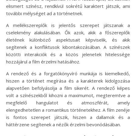
elismert színész, rendkívül sokrétű karaktert játszik, ami
további mélységet ad a történetnek.
A mellékszereplők is jelentős szerepet játszanak a
cselekmény alakulásában. Ők azok, akik a főszereplők
életének különböző aspektusait képviselik, és akik
segítenek a konfliktusok kibontakozásában. A színészek
közötti interakciók és a közös jelenetek hitelessége
hozzájárul a film érzelmi hatásához.
A rendező és a forgatókönyvíró munkája is kiemelkedő,
hiszen a történet megírása és a karakterek kidolgozása
alapvetően befolyásolja a film sikerét. A rendező képes
volt a színészekből kihozni a maximumot, megteremtve a
megfelelő hangulatot és atmoszférát, amely
elengedhetetlen a romantikus történetekhez. A film zenéje
is fontos szerepet játszik, hiszen a dallamok és a
háttérzene segítenek a nézők érzelmi bevonódásában.