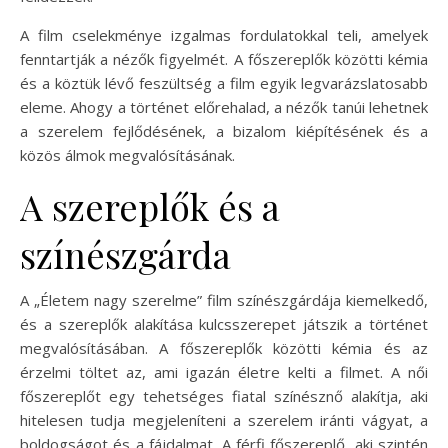
A film cselekménye izgalmas fordulatokkal teli, amelyek
fenntartják a nézők figyelmét. A főszereplők közötti kémia
és a köztük lévő feszültség a film egyik legvarázslatosabb
eleme. Ahogy a történet előrehalad, a nézők tanúi lehetnek
a szerelem fejlődésének, a bizalom kiépítésének és a
közös álmok megvalósításának.
A szereplők és a
színészgárda
A „Életem nagy szerelme” film színészgárdája kiemelkedő,
és a szereplők alakítása kulcsszerepet játszik a történet
megvalósításában. A főszereplők közötti kémia és az
érzelmi töltet az, ami igazán életre kelti a filmet. A női
főszereplőt egy tehetséges fiatal színésznő alakítja, aki
hitelesen tudja megjeleníteni a szerelem iránti vágyat, a
boldogságot és a fájdalmat. A férfi főszereplő, aki szintén