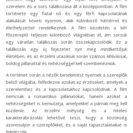
szerelem és a sors találkozása áll a középpontban. A film
története egy fiatal nő és egy férfi kapcsolatának
alakulását követi nyomon, akik különböző háttérrel és
élethelyzettel rendelkeznek. A film kezdetén a két
főszereplő teljesen különböző világokban él, ám sorsuk
egy váratlan találkozás során összekapcsolódik. Ez a
találkozás egy új fejezetet nyit meg mindkettőjük
életében, és az érzelmi utazásuk során számos kihívással,
boldog pillanattal és nehézséggel kell szembenézniük.
A történet során a nézők betekintést nyernek a szereplők
belső világába, felfedezve azokat az érzéseket, amelyek a
szerelemhez és a kapcsolatukhoz kapcsolódnak. A film
nemcsak a romantikus pillanatokat, hanem azokat a
nehézségeket is bemutatja, amelyekkel a párnak meg kell
küzdenie. Az érzelmi mélység és a hiteles
karakterábrázolás lehetővé teszi, hogy a közönség
azonosuljon a szereplőkkel, és a saját tapasztalataikat is
felidézzék.