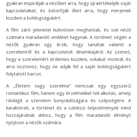
gyakran inspirálják a nézőket arra, hogy újraértékeljék saját
kapcsolataikat, és bátorítják őket arra, hogy merjenek
küzdeni a boldogságukért.
A film záró jelenetei különösen meghatóak, és sok néző
számára maradandó emléket hagynak. A történet végén a
nézők gyakran úgy érzik, hogy tanultak valamit a
szerelemről és a kapcsolatok dinamikájáról. Az üzenet,
hogy a szerelemért érdemes küzdeni, sokakat motivál, és
arra ösztönöz, hogy ne adják fel a saját boldogságukért
folytatott harcot.
A „Életem nagy szerelme” nemcsak egy egyszerű
romantikus film, hanem egy érzelmekkel teli alkotás, amely
rávilágít a szerelem bonyolultságára és szépségére. A
karakterek, a történet és a színészi teljesítmények mind
hozzájárulnak ahhoz, hogy a film maradandó élményt
nyújtson a nézők számára.