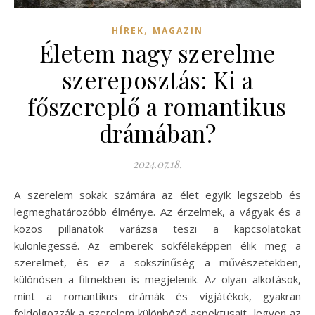
,
HÍREK
MAGAZIN
Életem nagy szerelme
szereposztás: Ki a
főszereplő a romantikus
drámában?
2024.07.18.
A szerelem sokak számára az élet egyik legszebb és
legmeghatározóbb élménye. Az érzelmek, a vágyak és a
közös pillanatok varázsa teszi a kapcsolatokat
különlegessé. Az emberek sokféleképpen élik meg a
szerelmet, és ez a sokszínűség a művészetekben,
különösen a filmekben is megjelenik. Az olyan alkotások,
mint a romantikus drámák és vígjátékok, gyakran
feldolgozzák a szerelem különböző aspektusait, legyen az