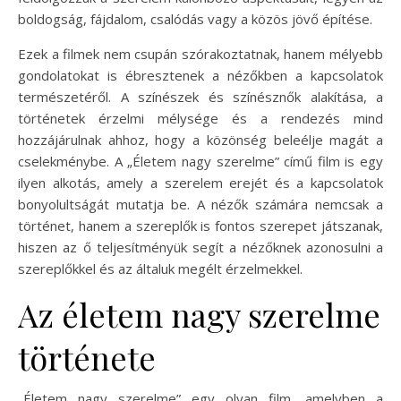
boldogság, fájdalom, csalódás vagy a közös jövő építése.
Ezek a filmek nem csupán szórakoztatnak, hanem mélyebb
gondolatokat is ébresztenek a nézőkben a kapcsolatok
természetéről. A színészek és színésznők alakítása, a
történetek érzelmi mélysége és a rendezés mind
hozzájárulnak ahhoz, hogy a közönség beleélje magát a
cselekménybe. A „Életem nagy szerelme” című film is egy
ilyen alkotás, amely a szerelem erejét és a kapcsolatok
bonyolultságát mutatja be. A nézők számára nemcsak a
történet, hanem a szereplők is fontos szerepet játszanak,
hiszen az ő teljesítményük segít a nézőknek azonosulni a
szereplőkkel és az általuk megélt érzelmekkel.
Az életem nagy szerelme
története
„Életem nagy szerelme” egy olyan film, amelyben a