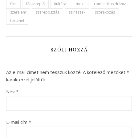
film
főszereplő
kultúra
mozi
romantikus dráma
szerelem
szereposztás
színészek
szórakozás
történet
SZÓLJ HOZZÁ
Az e-mail címet nem tesszük közzé.
A kötelező mezőket
*
karakterrel jelöltük
Név
*
E-mail cím
*