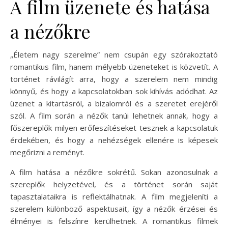
A film üzenete és hatása
a nézőkre
„Életem nagy szerelme” nem csupán egy szórakoztató
romantikus film, hanem mélyebb üzeneteket is közvetít. A
történet rávilágít arra, hogy a szerelem nem mindig
könnyű, és hogy a kapcsolatokban sok kihívás adódhat. Az
üzenet a kitartásról, a bizalomról és a szeretet erejéről
szól. A film során a nézők tanúi lehetnek annak, hogy a
főszereplők milyen erőfeszítéseket tesznek a kapcsolatuk
érdekében, és hogy a nehézségek ellenére is képesek
megőrizni a reményt.
A film hatása a nézőkre sokrétű. Sokan azonosulnak a
szereplők helyzetével, és a történet során saját
tapasztalataikra is reflektálhatnak. A film megjeleníti a
szerelem különböző aspektusait, így a nézők érzései és
élményei is felszínre kerülhetnek. A romantikus filmek