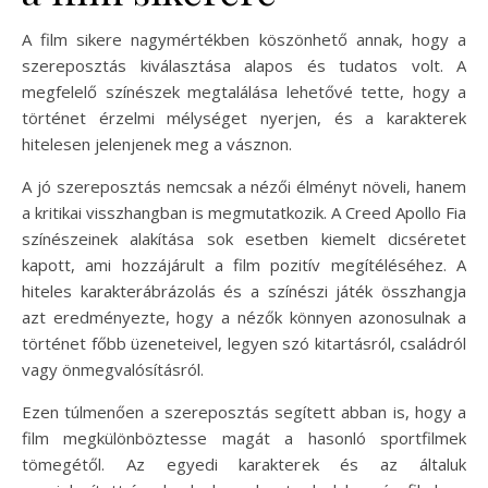
A film sikere nagymértékben köszönhető annak, hogy a
szereposztás kiválasztása alapos és tudatos volt. A
megfelelő színészek megtalálása lehetővé tette, hogy a
történet érzelmi mélységet nyerjen, és a karakterek
hitelesen jelenjenek meg a vásznon.
A jó szereposztás nemcsak a nézői élményt növeli, hanem
a kritikai visszhangban is megmutatkozik. A Creed Apollo Fia
színészeinek alakítása sok esetben kiemelt dicséretet
kapott, ami hozzájárult a film pozitív megítéléséhez. A
hiteles karakterábrázolás és a színészi játék összhangja
azt eredményezte, hogy a nézők könnyen azonosulnak a
történet főbb üzeneteivel, legyen szó kitartásról, családról
vagy önmegvalósításról.
Ezen túlmenően a szereposztás segített abban is, hogy a
film megkülönböztesse magát a hasonló sportfilmek
tömegétől. Az egyedi karakterek és az általuk