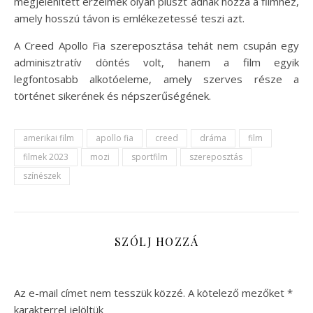
megjelenített érzelmek olyan pluszt adnak hozzá a filmhez,
amely hosszú távon is emlékezetessé teszi azt.
A Creed Apollo Fia szereposztása tehát nem csupán egy
adminisztratív döntés volt, hanem a film egyik
legfontosabb alkotóeleme, amely szerves része a
történet sikerének és népszerűségének.
amerikai film
apollo fia
creed
dráma
film
filmek 2023
mozi
sportfilm
szereposztás
színészek
SZÓLJ HOZZÁ
Az e-mail címet nem tesszük közzé.
A kötelező mezőket
*
karakterrel jelöltük