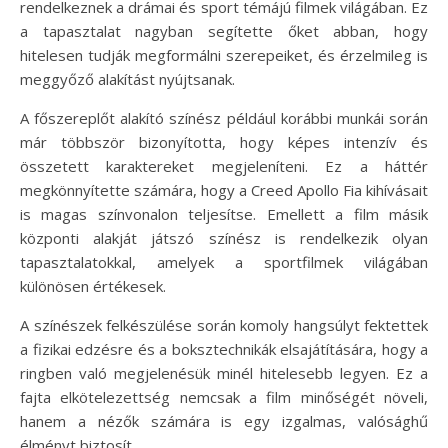
rendelkeznek a drámai és sport témájú filmek világában. Ez
a tapasztalat nagyban segítette őket abban, hogy
hitelesen tudják megformálni szerepeiket, és érzelmileg is
meggyőző alakítást nyújtsanak.
A főszereplőt alakító színész például korábbi munkái során
már többször bizonyította, hogy képes intenzív és
összetett karaktereket megjeleníteni. Ez a háttér
megkönnyítette számára, hogy a Creed Apollo Fia kihívásait
is magas színvonalon teljesítse. Emellett a film másik
központi alakját játszó színész is rendelkezik olyan
tapasztalatokkal, amelyek a sportfilmek világában
különösen értékesek.
A színészek felkészülése során komoly hangsúlyt fektettek
a fizikai edzésre és a boksztechnikák elsajátítására, hogy a
ringben való megjelenésük minél hitelesebb legyen. Ez a
fajta elkötelezettség nemcsak a film minőségét növeli,
hanem a nézők számára is egy izgalmas, valósághű
élményt biztosít.