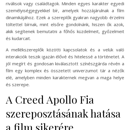
riválisok vagy családtagok. Minden egyes karakter egyedi
személyiségjegyekkel bír, amelyek hozzájárulnak a film
dinamikájához. Ezek a szereplők gyakran nagyobb érzelmi
töltettel bírnak, mint elsőre gondolnánk, hiszen ők azok,
akik segítenek bemutatni a főhős küzdelmeit, győzelmeit
és kudarcait.
A mellékszereplők közötti kapcsolatok és a velük való
interakciók teszik igazán élővé és hitelessé a történetet. A
jól megírt és gondosan kiválasztott színészgárda révén a
film egy komplex és összetett univerzumot tár a nézők
elé, amelyben minden karakternek megvan a maga helye
és szerepe.
A Creed Apollo Fia
szereposztásának hatása
a film sikerére