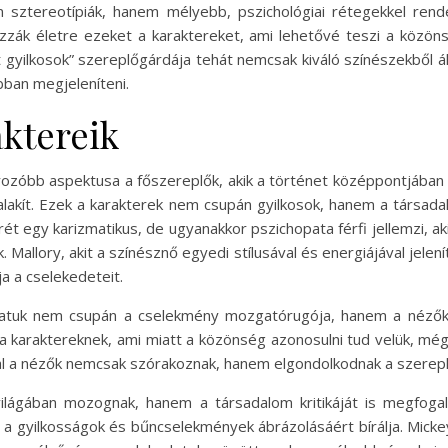
sztereotípiák, hanem mélyebb, pszichológiai rétegekkel rend
zzák életre ezeket a karaktereket, ami lehetővé teszi a közö
 gyilkosok” szereplőgárdája tehát nemcsak kiváló színészekből á
obban megjeleníteni.
aktereik
rozóbb aspektusa a főszereplők, akik a történet középpontjában á
lakít. Ezek a karakterek nem csupán gyilkosok, hanem a társadalo
erét egy karizmatikus, de ugyanakkor pszichopata férfi jellemzi, a
. Mallory, akit a színésznő egyedi stílusával és energiájával jelen
ja a cselekedeteit.
olatuk nem csupán a cselekmény mozgatórugója, hanem a nézők
a karaktereknek, ami miatt a közönség azonosulni tud velük, még a
al a nézők nemcsak szórakoznak, hanem elgondolkodnak a szerepl
lágában mozognak, hanem a társadalom kritikáját is megfogal
a gyilkosságok és bűncselekmények ábrázolásáért bírálja. Mickey 