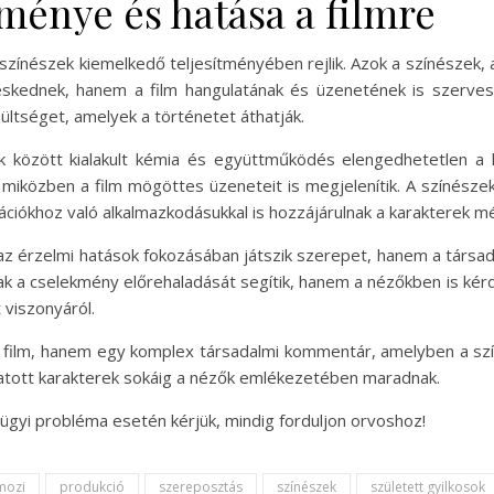
tménye és hatása a filmre
a színészek kiemelkedő teljesítményében rejlik. Azok a színészek, 
eskednek, hanem a film hangulatának és üzenetének is szerves
ültséget, amelyek a történetet áthatják.
k között kialakult kémia és együttműködés elengedhetetlen a 
, miközben a film mögöttes üzeneteit is megjelenítik. A színés
uációkhoz való alkalmazkodásukkal is hozzájárulnak a karakterek 
 az érzelmi hatások fokozásában játszik szerepet, hanem a társa
k a cselekmény előrehaladását segítik, hanem a nézőkben is kér
 viszonyáról.
y film, hanem egy komplex társadalmi kommentár, amelyben a szín
utatott karakterek sokáig a nézők emlékezetében maradnak.
ügyi probléma esetén kérjük, mindig forduljon orvoshoz!
mozi
produkció
szereposztás
színészek
született gyilkosok