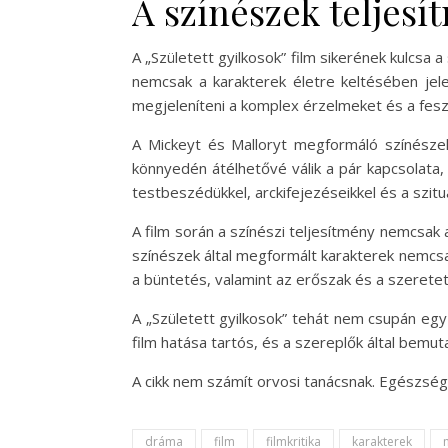
A színészek teljesí
A „Született gyilkosok” film sikerének kulcsa 
nemcsak a karakterek életre keltésében jel
megjeleníteni a komplex érzelmeket és a fesz
A Mickeyt és Malloryt megformáló színésze
könnyedén átélhetővé válik a pár kapcsolata
testbeszédükkel, arckifejezéseikkel és a szit
A film során a színészi teljesítmény nemcsak
színészek által megformált karakterek nemcsa
a büntetés, valamint az erőszak és a szeretet
A „Született gyilkosok” tehát nem csupán eg
film hatása tartós, és a szereplők által bem
A cikk nem számít orvosi tanácsnak. Egészség
dráma
film
filmkritika
karakterek