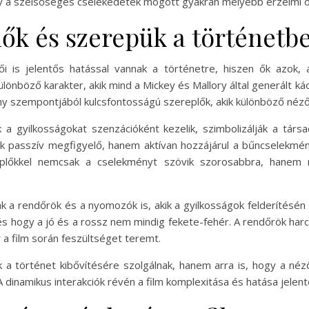
gy a szélsőséges cselekedetek mögött gyakran mélyebb érzelmi 
ők és szerepük a történetb
i is jelentős hatással vannak a történetre, hiszen ők azok, 
lönböző karakter, akik mind a Mickey és Mallory által generált 
y szempontjából kulcsfontosságú szereplők, akik különböző néző
a gyilkosságokat szenzációként kezelik, szimbolizálják a társa
passzív megfigyelő, hanem aktívan hozzájárul a bűncselekmény
ereplőkkel nemcsak a cselekményt szövik szorosabbra, hanem 
ak a rendőrök és a nyomozók is, akik a gyilkosságok felderítésén
 és hogy a jó és a rossz nem mindig fekete-fehér. A rendőrök har
y a film során feszültséget teremt.
a történet kibővítésére szolgálnak, hanem arra is, hogy a n
 A dinamikus interakciók révén a film komplexitása és hatása jele