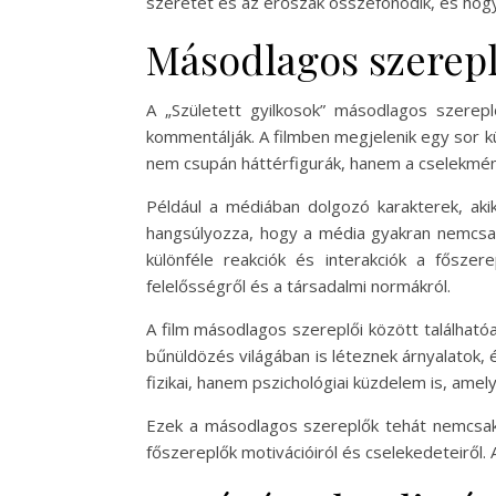
szeretet és az erőszak összefonódik, és ho
Másodlagos szerepl
A „Született gyilkosok” másodlagos szereplő
kommentálják. A filmben megjelenik egy sor kü
nem csupán háttérfigurák, hanem a cselekmén
Például a médiában dolgozó karakterek, akik 
hangsúlyozza, hogy a média gyakran nemcsak 
különféle reakciók és interakciók a fősz
felelősségről és a társadalmi normákról.
A film másodlagos szereplői között található
bűnüldözés világában is léteznek árnyalatok,
fizikai, hanem pszichológiai küzdelem is, amel
Ezek a másodlagos szereplők tehát nemcsak 
főszereplők motivációiról és cselekedeteiről.