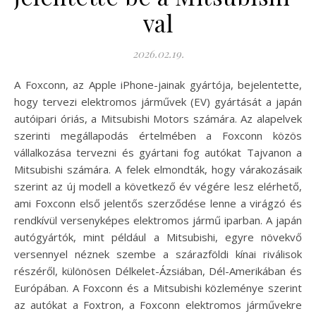
val
2026.02.19.
A Foxconn, az Apple iPhone-jainak gyártója, bejelentette,
hogy tervezi elektromos járművek (EV) gyártását a japán
autóipari óriás, a Mitsubishi Motors számára. Az alapelvek
szerinti megállapodás értelmében a Foxconn közös
vállalkozása tervezni és gyártani fog autókat Tajvanon a
Mitsubishi számára. A felek elmondták, hogy várakozásaik
szerint az új modell a következő év végére lesz elérhető,
ami Foxconn első jelentős szerződése lenne a virágzó és
rendkívül versenyképes elektromos jármű iparban. A japán
autógyártók, mint például a Mitsubishi, egyre növekvő
versennyel néznek szembe a szárazföldi kínai riválisok
részéről, különösen Délkelet-Ázsiában, Dél-Amerikában és
Európában. A Foxconn és a Mitsubishi közleménye szerint
az autókat a Foxtron, a Foxconn elektromos járművekre