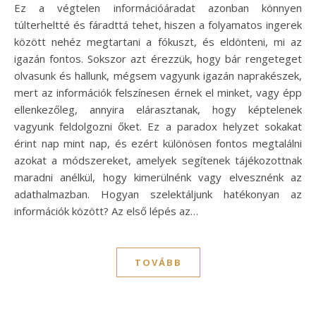
Ez a végtelen információáradat azonban könnyen
túlterheltté és fáradttá tehet, hiszen a folyamatos ingerek
között nehéz megtartani a fókuszt, és eldönteni, mi az
igazán fontos. Sokszor azt érezzük, hogy bár rengeteget
olvasunk és hallunk, mégsem vagyunk igazán naprakészek,
mert az információk felszínesen érnek el minket, vagy épp
ellenkezőleg, annyira elárasztanak, hogy képtelenek
vagyunk feldolgozni őket. Ez a paradox helyzet sokakat
érint nap mint nap, és ezért különösen fontos megtalálni
azokat a módszereket, amelyek segítenek tájékozottnak
maradni anélkül, hogy kimerülnénk vagy elvesznénk az
adathalmazban. Hogyan szelektáljunk hatékonyan az
információk között? Az első lépés az…
TOVÁBB