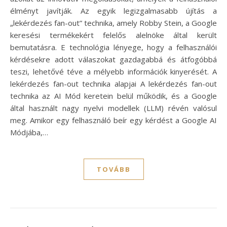
élményt javítják. Az egyik legizgalmasabb újítás a
„lekérdezés fan-out” technika, amely Robby Stein, a Google
keresési termékekért felelős alelnöke által került
bemutatásra. E technológia lényege, hogy a felhasználói
kérdésekre adott válaszokat gazdagabbá és átfogóbbá
teszi, lehetővé téve a mélyebb információk kinyerését. A
lekérdezés fan-out technika alapjai A lekérdezés fan-out
technika az AI Mód keretein belül működik, és a Google
által használt nagy nyelvi modellek (LLM) révén valósul
meg. Amikor egy felhasználó beír egy kérdést a Google AI
Módjába,…
TOVÁBB