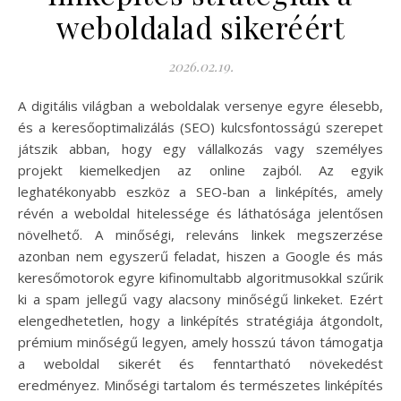
weboldalad sikeréért
2026.02.19.
A digitális világban a weboldalak versenye egyre élesebb,
és a keresőoptimalizálás (SEO) kulcsfontosságú szerepet
játszik abban, hogy egy vállalkozás vagy személyes
projekt kiemelkedjen az online zajból. Az egyik
leghatékonyabb eszköz a SEO-ban a linképítés, amely
révén a weboldal hitelessége és láthatósága jelentősen
növelhető. A minőségi, releváns linkek megszerzése
azonban nem egyszerű feladat, hiszen a Google és más
keresőmotorok egyre kifinomultabb algoritmusokkal szűrik
ki a spam jellegű vagy alacsony minőségű linkeket. Ezért
elengedhetetlen, hogy a linképítés stratégiája átgondolt,
prémium minőségű legyen, amely hosszú távon támogatja
a weboldal sikerét és fenntartható növekedést
eredményez. Minőségi tartalom és természetes linképítés