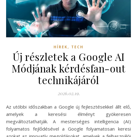
,
HÍREK
TECH
Új részletek a Google AI
Módjának kérdésfan-out
technikájáról
2026.02.19.
Az utóbbi időszakban a Google új fejlesztésekkel állt elő,
amelyek a keresési élményt gyökeresen
megváltoztathatják. A mesterséges intelligencia (AI)
folyamatos fejlődésével a Google folyamatosan keresi
azokat az innovatív megoldásokat, amelyek a felhasználói