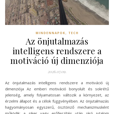
,
MINDENNAPOK
TECH
Az önjutalmazás
intelligens rendszere a
motiváció új dimenziója
2026.07.09.
Az önjutalmazás intelligens rendszere a motiváció új
dimenziója Az emberi motiváció bonyolult és sokrétű
jelenség, amely folyamatosan változik a környezet, az
érzelmi állapot és a célok függvényében. Az önjutalmazás
hagyományosan egyszerű, ösztönző mechanizmusként
működik: a siker vagy erőfeszítés után járó jutalom