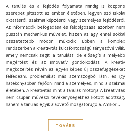
A tanulás és a fejlődés folyamata mindig is központi
szerepet játszott az ember életében, legyen szó iskolai
oktatásról, szakmai képzésről vagy személyes fejlődésről.
Az információk befogadása és feldolgozása azonban nem
pusztán mechanikus művelet, hiszen az agy ennél sokkal
összetettebb módon működik. Ebben a komplex
rendszerben a kreativitás kulcsfontosságú tényezővé válik,
amely nemcsak segíti a tanulást, de elősegíti a mélyebb
megértést és az innovatív gondolkodást. A kreatív
megközelítés révén az egyén képes új összefüggéseket
felfedezni, problémákat más szemszögből látni, és így
hatékonyabban fejlődni mind a személyes, mind a szakmai
életében. A kreativitás mint a tanulás motorja A kreativitás
nem csupán művészi tevékenységekhez kötött adottság,
hanem a tanulás egyik alapvető mozgatórugója. Amikor…
TOVÁBB