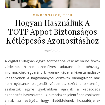
,
MINDENNAPOK
TECH
Hogyan Használjuk A
TOTP Appot Biztonságos
Kétlépcsős Azonosításhoz
2026.02.19.
A digitális világban egyre fontosabbá válik az online fiókok
védelme, hiszen személyes adataink és pénzügyi
információink egyaránt ki vannak téve a kibertámadások
veszélyének. A hagyományos jelszavak önmagukban már
nem nyújtanak elegendő védelmet, ezért a biztonsági
szakértők egyre gyakrabban ajánlják a kétlépcsős
azonosítás használatát. Ez a módszer jelentősen csökkenti
annak az esélyét, hogy illetéktelenek hozzáférjenek