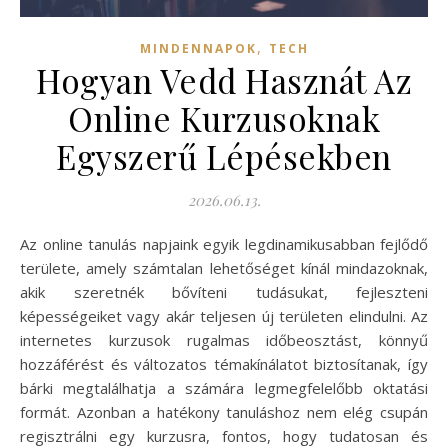
,
MINDENNAPOK
TECH
Hogyan Vedd Hasznát Az
Online Kurzusoknak
Egyszerű Lépésekben
2026.06.13.
Az online tanulás napjaink egyik legdinamikusabban fejlődő
területe, amely számtalan lehetőséget kínál mindazoknak,
akik szeretnék bővíteni tudásukat, fejleszteni
képességeiket vagy akár teljesen új területen elindulni. Az
internetes kurzusok rugalmas időbeosztást, könnyű
hozzáférést és változatos témakínálatot biztosítanak, így
bárki megtalálhatja a számára legmegfelelőbb oktatási
formát. Azonban a hatékony tanuláshoz nem elég csupán
regisztrálni egy kurzusra, fontos, hogy tudatosan és