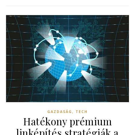
,
GAZDASÁG
TECH
Hatékony prémium
linképítés stratégiák a