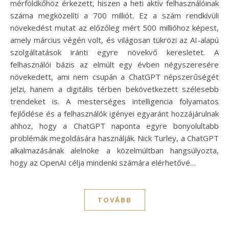
mérföldkőhöz érkezett, hiszen a heti aktív felhasználóinak
száma megközelíti a 700 milliót. Ez a szám rendkívüli
növekedést mutat az előzőleg mért 500 millióhoz képest,
amely március végén volt, és világosan tükrözi az AI-alapú
szolgáltatások iránti egyre növekvő keresletet. A
felhasználói bázis az elmúlt egy évben négyszeresére
növekedett, ami nem csupán a ChatGPT népszerűségét
jelzi, hanem a digitális térben bekövetkezett szélesebb
trendeket is. A mesterséges intelligencia folyamatos
fejlődése és a felhasználók igényei egyaránt hozzájárulnak
ahhoz, hogy a ChatGPT naponta egyre bonyolultabb
problémák megoldására használják. Nick Turley, a ChatGPT
alkalmazásának alelnöke a közelmúltban hangsúlyozta,
hogy az OpenAI célja mindenki számára elérhetővé…
TOVÁBB