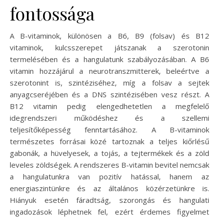
fontossága
A B-vitaminok, különösen a B6, B9 (folsav) és B12
vitaminok, kulcsszerepet játszanak a szerotonin
termelésében és a hangulatunk szabályozásában. A B6
vitamin hozzájárul a neurotranszmitterek, beleértve a
szerotonint is, szintéziséhez, míg a folsav a sejtek
anyagcseréjében és a DNS szintézisében vesz részt. A
B12 vitamin pedig elengedhetetlen a megfelelő
idegrendszeri működéshez és a szellemi
teljesítőképesség fenntartásához. A B-vitaminok
természetes forrásai közé tartoznak a teljes kiőrlésű
gabonák, a hüvelyesek, a tojás, a tejtermékek és a zöld
leveles zöldségek. A rendszeres B-vitamin bevitel nemcsak
a hangulatunkra van pozitív hatással, hanem az
energiaszintünkre és az általános közérzetünkre is.
Hiányuk esetén fáradtság, szorongás és hangulati
ingadozások léphetnek fel, ezért érdemes figyelmet