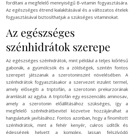
fordítani a megfelelő mennyiségű B-vitamin fogyasztására.
Az egészséges étrend kialakításával és a változatos ételek
fogyasztásával biztosíthatjuk a szükséges vitaminokat.
Az egészséges
szénhidrátok szerepe
Az egészséges szénhidrátok, mint például a teljes kiőrlésű
gabonák, a gyümölcsök és a zöldségek, szintén fontos
szerepet játszanak a szerotoninszint növelésében. A
szénhidrátok fogyasztásakor a szervezet inzulint termel,
amely elősegíti a triptofán, a szerotonin prekurzorának
áramlását az agyba. A triptofán egy esszenciális aminosav,
amely a szerotonin előállításához szükséges, így a
megfelelő szénhidrátbevitel közvetve hozzájárulhat a
hangulatunk javításához. Fontos azonban, hogy a finomított
szénhidrátok, mint a fehér kenyér, cukros üdítők és
édességek helyett a komplex, lassan felszívódó