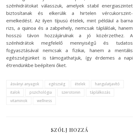
szénhidrátokat válasszuk, amelyek stabil energiaszintet
biztosítanak és elkerülik a hirtelen vércukorszint-
emelkedést. Az ilyen típusú ételek, mint például a barna
rizs, a quinoa és a zabpehely, nemcsak táplálóak, hanem
hosszú távon hozzájárulnak a jó közérzethez. A
szénhidrátok megfelelő mennyiségű és tudatos
fogyasztásával nemcsak a fizikai, hanem a mentális
egészségünket is támogathatjuk, így érdemes a napi
étrendünkbe beépíteni őket.
ásványi anyagok
egészség
ételek
hangulatjavító
italok
pszichológia
szerotonin
táplálkozás
vitaminok
wellness
SZÓLJ HOZZÁ