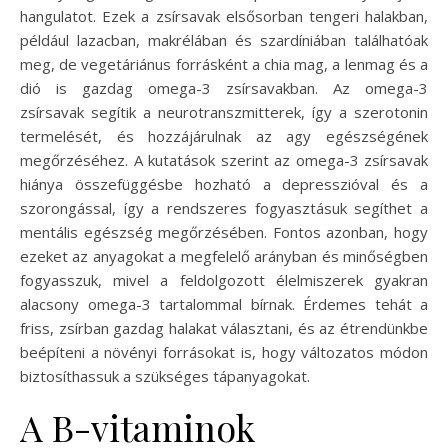
hangulatot. Ezek a zsírsavak elsősorban tengeri halakban,
például lazacban, makrélában és szardíniában találhatóak
meg, de vegetáriánus forrásként a chia mag, a lenmag és a
dió is gazdag omega-3 zsírsavakban. Az omega-3
zsírsavak segítik a neurotranszmitterek, így a szerotonin
termelését, és hozzájárulnak az agy egészségének
megőrzéséhez. A kutatások szerint az omega-3 zsírsavak
hiánya összefüggésbe hozható a depresszióval és a
szorongással, így a rendszeres fogyasztásuk segíthet a
mentális egészség megőrzésében. Fontos azonban, hogy
ezeket az anyagokat a megfelelő arányban és minőségben
fogyasszuk, mivel a feldolgozott élelmiszerek gyakran
alacsony omega-3 tartalommal bírnak. Érdemes tehát a
friss, zsírban gazdag halakat választani, és az étrendünkbe
beépíteni a növényi forrásokat is, hogy változatos módon
biztosíthassuk a szükséges tápanyagokat.
A B-vitaminok