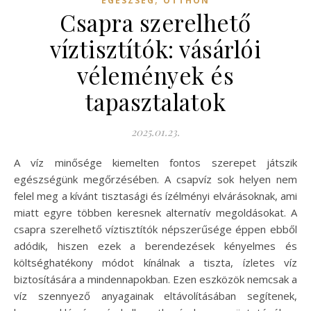
EGÉSZSÉG
OTTHON
Csapra szerelhető
víztisztítók: vásárlói
vélemények és
tapasztalatok
2025.01.23.
A víz minősége kiemelten fontos szerepet játszik
egészségünk megőrzésében. A csapvíz sok helyen nem
felel meg a kívánt tisztasági és ízélményi elvárásoknak, ami
miatt egyre többen keresnek alternatív megoldásokat. A
csapra szerelhető víztisztítók népszerűsége éppen ebből
adódik, hiszen ezek a berendezések kényelmes és
költséghatékony módot kínálnak a tiszta, ízletes víz
biztosítására a mindennapokban. Ezen eszközök nemcsak a
víz szennyező anyagainak eltávolításában segítenek,