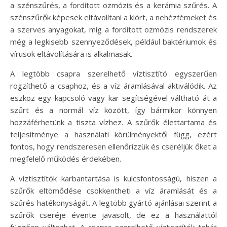
a szénszűrés, a fordított ozmózis és a kerámia szűrés. A
szénszűrők képesek eltávolítani a klórt, a nehézfémeket és
a szerves anyagokat, míg a fordított ozmózis rendszerek
még a legkisebb szennyeződések, például baktériumok és
vírusok eltávolítására is alkalmasak.
A legtöbb csapra szerelhető víztisztító egyszerűen
rögzíthető a csaphoz, és a víz áramlásával aktiválódik. Az
eszköz egy kapcsoló vagy kar segítségével váltható át a
szűrt és a normál víz között, így bármikor könnyen
hozzáférhetünk a tiszta vízhez. A szűrők élettartama és
teljesítménye a használati körülményektől függ, ezért
fontos, hogy rendszeresen ellenőrizzük és cseréljük őket a
megfelelő működés érdekében.
A víztisztítók karbantartása is kulcsfontosságú, hiszen a
szűrők eltömődése csökkentheti a víz áramlását és a
szűrés hatékonyságát. A legtöbb gyártó ajánlásai szerint a
szűrők cseréje évente javasolt, de ez a használattól