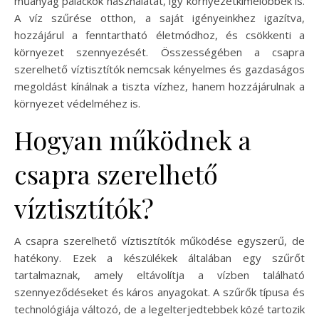
műanyag palackok használatát, így környezetkímélőbbek is.
A víz szűrése otthon, a saját igényeinkhez igazítva,
hozzájárul a fenntartható életmódhoz, és csökkenti a
környezet szennyezését. Összességében a csapra
szerelhető víztisztítók nemcsak kényelmes és gazdaságos
megoldást kínálnak a tiszta vízhez, hanem hozzájárulnak a
környezet védelméhez is.
Hogyan működnek a
csapra szerelhető
víztisztítók?
A csapra szerelhető víztisztítók működése egyszerű, de
hatékony. Ezek a készülékek általában egy szűrőt
tartalmaznak, amely eltávolítja a vízben található
szennyeződéseket és káros anyagokat. A szűrők típusa és
technológiája változó, de a legelterjedtebbek közé tartozik