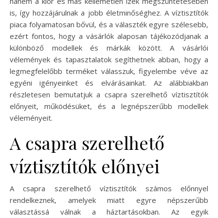
hanem a klór és más kellemetlen ízek megszüntetésében
is, így hozzájárulnak a jobb életminőséghez. A víztisztítók
piaca folyamatosan bővül, és a választék egyre szélesebb,
ezért fontos, hogy a vásárlók alaposan tájékozódjanak a
különböző modellek és márkák között. A vásárlói
vélemények és tapasztalatok segíthetnek abban, hogy a
legmegfelelőbb terméket válasszuk, figyelembe véve az
egyéni igényeinket és elvárásainkat. Az alábbiakban
részletesen bemutatjuk a csapra szerelhető víztisztítók
előnyeit, működésüket, és a legnépszerűbb modellek
véleményeit.
A csapra szerelhető
víztisztítók előnyei
A csapra szerelhető víztisztítók számos előnnyel
rendelkeznek, amelyek miatt egyre népszerűbb
választássá válnak a háztartásokban. Az egyik