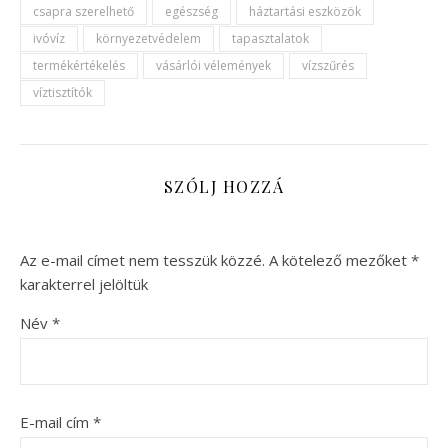
csapra szerelhető
egészség
háztartási eszközök
ivóvíz
környezetvédelem
tapasztalatok
termékértékelés
vásárlói vélemények
vízszűrés
víztisztítók
SZÓLJ HOZZÁ
Az e-mail címet nem tesszük közzé.
A kötelező mezőket
*
karakterrel jelöltük
Név
*
E-mail cím
*