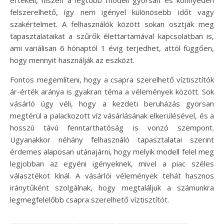
értékeli, hiszen a legtöbb modell gyorsan és könnyedén
felszerelhető, így nem igényel különösebb időt vagy
szakértelmet. A felhasználók között sokan osztják meg
tapasztalataikat a szűrők élettartamával kapcsolatban is,
ami variálisan 6 hónaptól 1 évig terjedhet, attól függően,
hogy mennyit használják az eszközt.
Fontos megemlíteni, hogy a csapra szerelhető víztisztítók
ár-érték aránya is gyakran téma a vélemények között. Sok
vásárló úgy véli, hogy a kezdeti beruházás gyorsan
megtérül a palackozott víz vásárlásának elkerülésével, és a
hosszú távú fenntarthatóság is vonzó szempont.
Ugyanakkor néhány felhasználó tapasztalatai szerint
érdemes alaposan utánajárni, hogy melyik modell felel meg
legjobban az egyéni igényeknek, mivel a piac széles
választékot kínál. A vásárlói vélemények tehát hasznos
iránytűként szolgálnak, hogy megtaláljuk a számunkra
legmegfelelőbb csapra szerelhető víztisztítót.