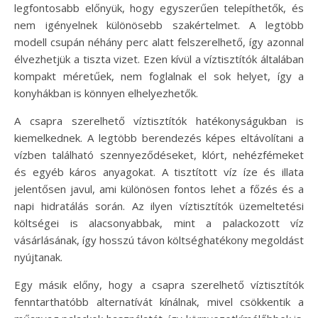
legfontosabb előnyük, hogy egyszerűen telepíthetők, és
nem igényelnek különösebb szakértelmet. A legtöbb
modell csupán néhány perc alatt felszerelhető, így azonnal
élvezhetjük a tiszta vizet. Ezen kívül a víztisztítók általában
kompakt méretűek, nem foglalnak el sok helyet, így a
konyhákban is könnyen elhelyezhetők.
A csapra szerelhető víztisztítók hatékonyságukban is
kiemelkednek. A legtöbb berendezés képes eltávolítani a
vízben található szennyeződéseket, klórt, nehézfémeket
és egyéb káros anyagokat. A tisztított víz íze és illata
jelentősen javul, ami különösen fontos lehet a főzés és a
napi hidratálás során. Az ilyen víztisztítók üzemeltetési
költségei is alacsonyabbak, mint a palackozott víz
vásárlásának, így hosszú távon költséghatékony megoldást
nyújtanak.
Egy másik előny, hogy a csapra szerelhető víztisztítók
fenntarthatóbb alternatívát kínálnak, mivel csökkentik a