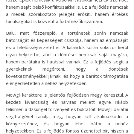
hanem saját belső konfliktusaikkal is. Ez a fejlődés nemcsak
a mesék szórakoztató jellegét erősíti, hanem értékes
tanulságokat is közvetít a fiatal nézők számára.
Balu, mint főszereplő, a történetek során nemcsak
bátorságát és képességeit csiszolja, hanem az empátiáját
és a felelősségérzetét is. A kalandok során sokszor kerül
olyan helyzetbe, ahol a döntései nemcsak saját magára,
hanem barátaira is hatással vannak. Ez a fejlődés segít a
gyerekeknek megérteni, hogy a döntések
következményekkel járnak, és hogy a barátok támogatása
elengedhetetlen a nehéz helyzetekben.
Mowgli karaktere is jelentős fejlődésen megy keresztül. A
kezdeti kíváncsiság és naivitás mellett egyre inkább
felismeri a dzsungel törvényeit és buktatóit. Mowgli barátai
segítségével tanulja meg, hogyan kell alkalmazkodni a
környezetéhez, és hogyan lehet bátor a nehéz
helyzetekben. Ez a fejlődés fontos üzenettel bír, hiszen a