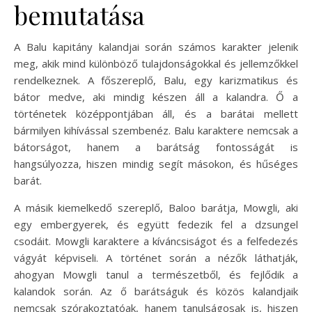
bemutatása
A Balu kapitány kalandjai során számos karakter jelenik
meg, akik mind különböző tulajdonságokkal és jellemzőkkel
rendelkeznek. A főszereplő, Balu, egy karizmatikus és
bátor medve, aki mindig készen áll a kalandra. Ő a
történetek középpontjában áll, és a barátai mellett
bármilyen kihívással szembenéz. Balu karaktere nemcsak a
bátorságot, hanem a barátság fontosságát is
hangsúlyozza, hiszen mindig segít másokon, és hűséges
barát.
A másik kiemelkedő szereplő, Baloo barátja, Mowgli, aki
egy embergyerek, és együtt fedezik fel a dzsungel
csodáit. Mowgli karaktere a kíváncsiságot és a felfedezés
vágyát képviseli. A történet során a nézők láthatják,
ahogyan Mowgli tanul a természetből, és fejlődik a
kalandok során. Az ő barátságuk és közös kalandjaik
nemcsak szórakoztatóak, hanem tanulságosak is, hiszen