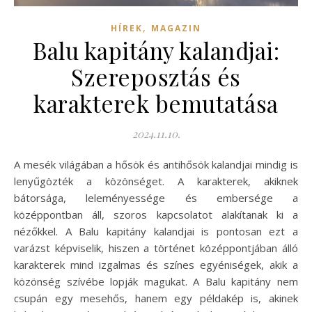
,
HÍREK
MAGAZIN
Balu kapitány kalandjai:
Szereposztás és
karakterek bemutatása
2024.11.10.
A mesék világában a hősök és antihősök kalandjai mindig is
lenyűgözték a közönséget. A karakterek, akiknek
bátorsága, leleményessége és embersége a
középpontban áll, szoros kapcsolatot alakítanak ki a
nézőkkel. A Balu kapitány kalandjai is pontosan ezt a
varázst képviselik, hiszen a történet középpontjában álló
karakterek mind izgalmas és színes egyéniségek, akik a
közönség szívébe lopják magukat. A Balu kapitány nem
csupán egy mesehős, hanem egy példakép is, akinek