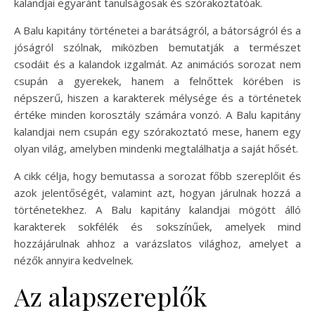
kalandjai egyaránt tanulságosak és szórakoztatóak.
A Balu kapitány történetei a barátságról, a bátorságról és a
jóságról szólnak, miközben bemutatják a természet
csodáit és a kalandok izgalmát. Az animációs sorozat nem
csupán a gyerekek, hanem a felnőttek körében is
népszerű, hiszen a karakterek mélysége és a történetek
értéke minden korosztály számára vonzó. A Balu kapitány
kalandjai nem csupán egy szórakoztató mese, hanem egy
olyan világ, amelyben mindenki megtalálhatja a saját hősét.
A cikk célja, hogy bemutassa a sorozat főbb szereplőit és
azok jelentőségét, valamint azt, hogyan járulnak hozzá a
történetekhez. A Balu kapitány kalandjai mögött álló
karakterek sokfélék és sokszínűek, amelyek mind
hozzájárulnak ahhoz a varázslatos világhoz, amelyet a
nézők annyira kedvelnek.
Az alapszereplők