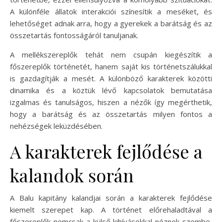
A különféle állatok interakciói színesítik a meséket, és
lehetőséget adnak arra, hogy a gyerekek a barátság és az
összetartás fontosságáról tanuljanak.
A mellékszereplők tehát nem csupán kiegészítik a
főszereplők történetét, hanem saját kis történetszálukkal
is gazdagítják a mesét. A különböző karakterek közötti
dinamika és a köztük lévő kapcsolatok bemutatása
izgalmas és tanulságos, hiszen a nézők így megérthetik,
hogy a barátság és az összetartás milyen fontos a
nehézségek leküzdésében.
A karakterek fejlődése a
kalandok során
A Balu kapitány kalandjai során a karakterek fejlődése
kiemelt szerepet kap. A történet előrehaladtával a
főszereplők nemcsak a külső kihívásokkal néznek szembe,