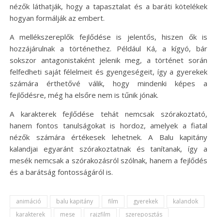
nézők láthatják, hogy a tapasztalat és a baráti kötelékek
hogyan formálják az embert.
A mellékszereplők fejlődése is jelentős, hiszen ők is
hozzájárulnak a történethez. Például Ká, a kígyó, bár
sokszor antagonistaként jelenik meg, a történet során
felfedheti saját félelmeit és gyengeségeit, így a gyerekek
számára érthetővé válik, hogy mindenki képes a
fejlődésre, még ha elsőre nem is tűnik jónak.
A karakterek fejlődése tehát nemcsak szórakoztató,
hanem fontos tanulságokat is hordoz, amelyek a fiatal
nézők számára értékesek lehetnek. A Balu kapitány
kalandjai egyaránt szórakoztatnak és tanítanak, így a
mesék nemcsak a szórakozásról szólnak, hanem a fejlődés
és a barátság fontosságáról is.
animáció
balu kapitány
film
gyerekek
kalandok
karakterek
mese
rajzfilm
szereposztás