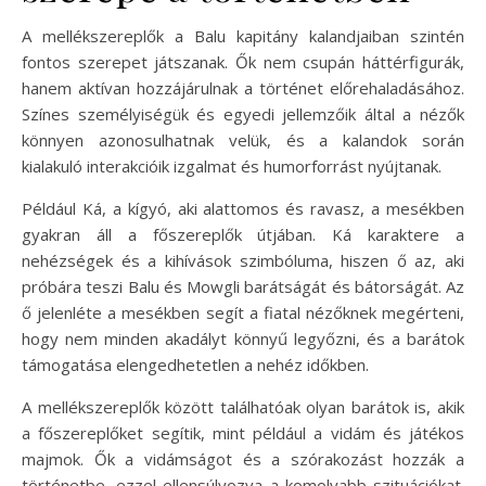
A mellékszereplők a Balu kapitány kalandjaiban szintén
fontos szerepet játszanak. Ők nem csupán háttérfigurák,
hanem aktívan hozzájárulnak a történet előrehaladásához.
Színes személyiségük és egyedi jellemzőik által a nézők
könnyen azonosulhatnak velük, és a kalandok során
kialakuló interakcióik izgalmat és humorforrást nyújtanak.
Például Ká, a kígyó, aki alattomos és ravasz, a mesékben
gyakran áll a főszereplők útjában. Ká karaktere a
nehézségek és a kihívások szimbóluma, hiszen ő az, aki
próbára teszi Balu és Mowgli barátságát és bátorságát. Az
ő jelenléte a mesékben segít a fiatal nézőknek megérteni,
hogy nem minden akadályt könnyű legyőzni, és a barátok
támogatása elengedhetetlen a nehéz időkben.
A mellékszereplők között találhatóak olyan barátok is, akik
a főszereplőket segítik, mint például a vidám és játékos
majmok. Ők a vidámságot és a szórakozást hozzák a
történetbe, ezzel ellensúlyozva a komolyabb szituációkat.