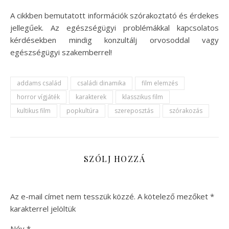
A cikkben bemutatott információk szórakoztató és érdekes
jellegűek. Az egészségügyi problémákkal kapcsolatos
kérdésekben mindig konzultálj orvosoddal vagy
egészségügyi szakemberrel!
addams család
családi dinamika
film elemzés
horror vígjáték
karakterek
klasszikus film
kultikus film
popkultúra
szereposztás
szórakozás
SZÓLJ HOZZÁ
Az e-mail címet nem tesszük közzé.
A kötelező mezőket
*
karakterrel jelöltük
Név
*