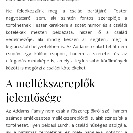
Ne feledkezzünk meg a család barátjáról, Fester
nagybácsiról sem, aki szintén fontos szereplője a
történetnek. Fester karaktere a sötét humor és a családi
kötelékek mesteri példázata, hiszen ő a család
védelmezője, aki mindig készen áll segíteni, még a
legfurcsább helyzetekben is. Az Addams család tehát nem
csupán egy különc csoport, hanem a szeretet és az
elfogadás mintaképe is, amely a legfurcsább körülmények
között is megőrzi a családi kötelékeket.
A mellékszereplők
jelentősége
Az Addams Family nem csak a főszereplőkről szól, hanem
számos emlékezetes mellékszereplőről is, akik színesítik a
történetet. Ilyen például Lurch, a család hűséges szolgája,
aki a hatalmas termetével és mély hangjával sokszor a