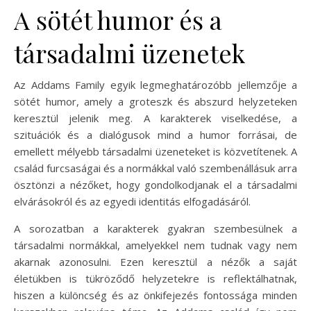
A sötét humor és a
társadalmi üzenetek
Az Addams Family egyik legmeghatározóbb jellemzője a
sötét humor, amely a groteszk és abszurd helyzeteken
keresztül jelenik meg. A karakterek viselkedése, a
szituációk és a dialógusok mind a humor forrásai, de
emellett mélyebb társadalmi üzeneteket is közvetítenek. A
család furcsaságai és a normákkal való szembenállásuk arra
ösztönzi a nézőket, hogy gondolkodjanak el a társadalmi
elvárásokról és az egyedi identitás elfogadásáról.
A sorozatban a karakterek gyakran szembesülnek a
társadalmi normákkal, amelyekkel nem tudnak vagy nem
akarnak azonosulni. Ezen keresztül a nézők a saját
életükben is tükröződő helyzetekre is reflektálhatnak,
hiszen a különcség és az önkifejezés fontossága minden