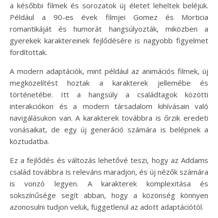
a későbbi filmek és sorozatok új életet leheltek beléjük.
Például a 90-es évek filmjei Gomez és Morticia
romantikáját és humorát hangsúlyozták, miközben a
gyerekek karaktereinek fejlődésére is nagyobb figyelmet
fordítottak.
A modern adaptációk, mint például az animációs filmek, új
megközelítést hoztak a karakterek jellemébe és
történetébe. Itt a hangsúly a családtagok közötti
interakciókon és a modern társadalom kihívásain való
navigálásukon van. A karakterek továbbra is őrzik eredeti
vonásaikat, de egy új generáció számára is belépnek a
köztudatba.
Ez a fejlődés és változás lehetővé teszi, hogy az Addams
család továbbra is releváns maradjon, és új nézők számára
is vonzó legyen. A karakterek komplexitása és
sokszínűsége segít abban, hogy a közönség könnyen
azonosulni tudjon velük, függetlenül az adott adaptációtól.