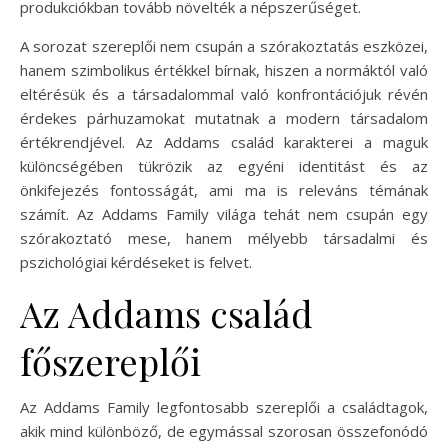
produkciókban tovább növelték a népszerűséget.
A sorozat szereplői nem csupán a szórakoztatás eszközei,
hanem szimbolikus értékkel bírnak, hiszen a normáktól való
eltérésük és a társadalommal való konfrontációjuk révén
érdekes párhuzamokat mutatnak a modern társadalom
értékrendjével. Az Addams család karakterei a maguk
különcségében tükrözik az egyéni identitást és az
önkifejezés fontosságát, ami ma is releváns témának
számít. Az Addams Family világa tehát nem csupán egy
szórakoztató mese, hanem mélyebb társadalmi és
pszichológiai kérdéseket is felvet.
Az Addams család
főszereplői
Az Addams Family legfontosabb szereplői a családtagok,
akik mind különböző, de egymással szorosan összefonódó