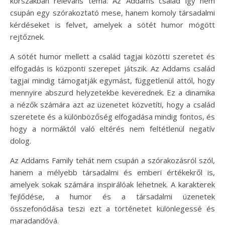
korszakban releváns téma. Az Addams család így nem
csupán egy szórakoztató mese, hanem komoly társadalmi
kérdéseket is felvet, amelyek a sötét humor mögött
rejtőznek.
A sötét humor mellett a család tagjai közötti szeretet és
elfogadás is központi szerepet játszik. Az Addams család
tagjai mindig támogatják egymást, függetlenül attól, hogy
mennyire abszurd helyzetekbe keverednek. Ez a dinamika
a nézők számára azt az üzenetet közvetíti, hogy a család
szeretete és a különbözőség elfogadása mindig fontos, és
hogy a normáktól való eltérés nem feltétlenül negatív
dolog.
Az Addams Family tehát nem csupán a szórakozásról szól,
hanem a mélyebb társadalmi és emberi értékekről is,
amelyek sokak számára inspirálóak lehetnek. A karakterek
fejlődése, a humor és a társadalmi üzenetek
összefonódása teszi ezt a történetet különlegessé és
maradandóvá.