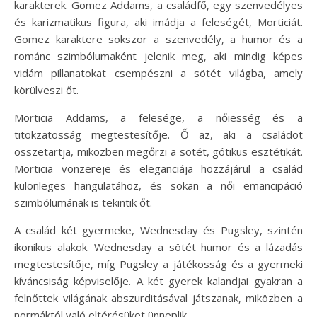
karakterek. Gomez Addams, a családfő, egy szenvedélyes
és karizmatikus figura, aki imádja a feleségét, Morticiát.
Gomez karaktere sokszor a szenvedély, a humor és a
románc szimbólumaként jelenik meg, aki mindig képes
vidám pillanatokat csempészni a sötét világba, amely
körülveszi őt.
Morticia Addams, a felesége, a nőiesség és a
titokzatosság megtestesítője. Ő az, aki a családot
összetartja, miközben megőrzi a sötét, gótikus esztétikát.
Morticia vonzereje és eleganciája hozzájárul a család
különleges hangulatához, és sokan a női emancipáció
szimbólumának is tekintik őt.
A család két gyermeke, Wednesday és Pugsley, szintén
ikonikus alakok. Wednesday a sötét humor és a lázadás
megtestesítője, míg Pugsley a játékosság és a gyermeki
kíváncsiság képviselője. A két gyerek kalandjai gyakran a
felnőttek világának abszurditásával játszanak, miközben a
normáktól való eltérésüket ünneplik.