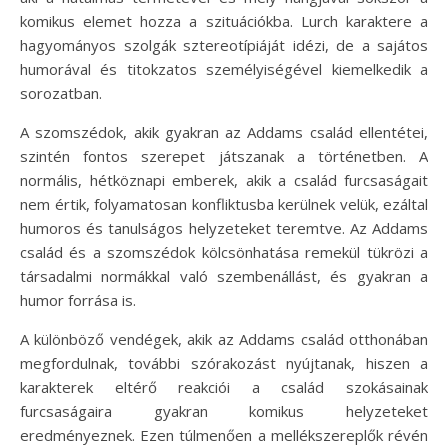
komikus elemet hozza a szituációkba. Lurch karaktere a
hagyományos szolgák sztereotípiáját idézi, de a sajátos
humorával és titokzatos személyiségével kiemelkedik a
sorozatban.
A szomszédok, akik gyakran az Addams család ellentétei,
szintén fontos szerepet játszanak a történetben. A
normális, hétköznapi emberek, akik a család furcsaságait
nem értik, folyamatosan konfliktusba kerülnek velük, ezáltal
humoros és tanulságos helyzeteket teremtve. Az Addams
család és a szomszédok kölcsönhatása remekül tükrözi a
társadalmi normákkal való szembenállást, és gyakran a
humor forrása is.
A különböző vendégek, akik az Addams család otthonában
megfordulnak, további szórakozást nyújtanak, hiszen a
karakterek eltérő reakciói a család szokásainak
furcsaságaira gyakran komikus helyzeteket
eredményeznek. Ezen túlmenően a mellékszereplők révén