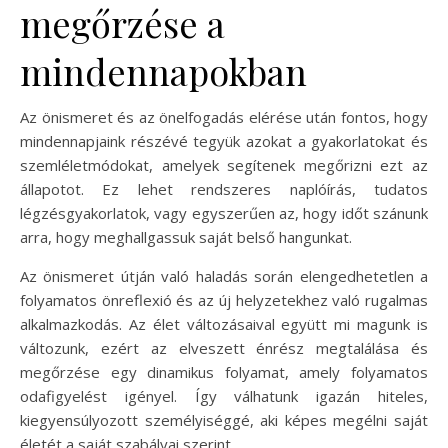
megőrzése a
mindennapokban
Az önismeret és az önelfogadás elérése után fontos, hogy
mindennapjaink részévé tegyük azokat a gyakorlatokat és
szemléletmódokat, amelyek segítenek megőrizni ezt az
állapotot. Ez lehet rendszeres naplóírás, tudatos
légzésgyakorlatok, vagy egyszerűen az, hogy időt szánunk
arra, hogy meghallgassuk saját belső hangunkat.
Az önismeret útján való haladás során elengedhetetlen a
folyamatos önreflexió és az új helyzetekhez való rugalmas
alkalmazkodás. Az élet változásaival együtt mi magunk is
változunk, ezért az elveszett énrész megtalálása és
megőrzése egy dinamikus folyamat, amely folyamatos
odafigyelést igényel. Így válhatunk igazán hiteles,
kiegyensúlyozott személyiséggé, aki képes megélni saját
életét a saját szabályai szerint.