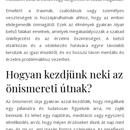
Emellett a traumák, csalódások vagy személyes
veszteségek is hozzájárulhatnak ahhoz, hogy az ember
elidegenedik önmagától. Ezek az élmények gyakran olyan
belső falakat emelnek, amelyek megakadályozzák a szabad
önkifejezést és az érzelmi őszinteséget. A belső
elzárkózás és a védekezés hatására egyre távolabb
kerülünk az igazi énünktől, és ez hosszú távon mentális és
érzelmi problémákhoz vezethet.
Hogyan kezdjünk neki az
önismereti útnak?
Az önismeret útja gyakran azzal kezdődik, hogy megállunk
egy pillanatra és tudatosan figyelünk arra, mi zajlik
bennünk. Ez lehet egy naplóírás, meditáció vagy egyszerű
elmélkedés arról, hogy milyen érzéseket élünk át nap mint
nap, és mi az, ami igazán fontos számunkra. Az önreflexió