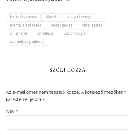
belső útkeresés
életcél
lelki egészség
mentális egészség
önelfogadás
önfejlesztés
önismeret
önreflexió
pszichológia
személyiségfejlődés
SZÓLJ HOZZÁ
Az e-mail címet nem tesszük közzé.
A kötelező mezőket
*
karakterrel jelöltük
Név
*