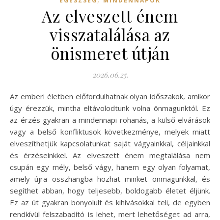
EGÉSZSÉG
MINDENNAPOK
Az elveszett énem
visszatalálása az
önismeret útján
2026.06.25.
Az emberi életben előfordulhatnak olyan időszakok, amikor
úgy érezzük, mintha eltávolodtunk volna önmagunktól. Ez
az érzés gyakran a mindennapi rohanás, a külső elvárások
vagy a belső konfliktusok következménye, melyek miatt
elveszíthetjük kapcsolatunkat saját vágyainkkal, céljainkkal
és érzéseinkkel. Az elveszett énem megtalálása nem
csupán egy mély, belső vágy, hanem egy olyan folyamat,
amely újra összhangba hozhat minket önmagunkkal, és
segíthet abban, hogy teljesebb, boldogabb életet éljünk.
Ez az út gyakran bonyolult és kihívásokkal teli, de egyben
rendkívül felszabadító is lehet, mert lehetőséget ad arra,