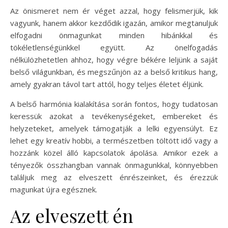
Az önismeret nem ér véget azzal, hogy felismerjük, kik
vagyunk, hanem akkor kezdődik igazán, amikor megtanuljuk
elfogadni önmagunkat minden hibánkkal és
tökéletlenségünkkel együtt. Az önelfogadás
nélkülözhetetlen ahhoz, hogy végre békére leljünk a saját
belső világunkban, és megszűnjön az a belső kritikus hang,
amely gyakran távol tart attól, hogy teljes életet éljünk.
A belső harmónia kialakítása során fontos, hogy tudatosan
keressük azokat a tevékenységeket, embereket és
helyzeteket, amelyek támogatják a lelki egyensúlyt. Ez
lehet egy kreatív hobbi, a természetben töltött idő vagy a
hozzánk közel álló kapcsolatok ápolása. Amikor ezek a
tényezők összhangban vannak önmagunkkal, könnyebben
találjuk meg az elveszett énrészeinket, és érezzük
magunkat újra egésznek.
Az elveszett én