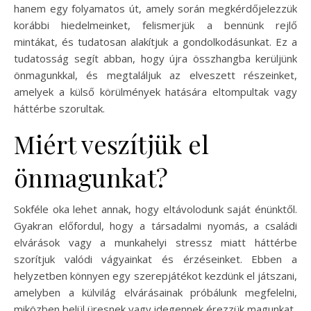
hanem egy folyamatos út, amely során megkérdőjelezzük
korábbi hiedelmeinket, felismerjük a bennünk rejlő
mintákat, és tudatosan alakítjuk a gondolkodásunkat. Ez a
tudatosság segít abban, hogy újra összhangba kerüljünk
önmagunkkal, és megtaláljuk az elveszett részeinket,
amelyek a külső körülmények hatására eltompultak vagy
háttérbe szorultak.
Miért veszítjük el
önmagunkat?
Sokféle oka lehet annak, hogy eltávolodunk saját énünktől.
Gyakran előfordul, hogy a társadalmi nyomás, a családi
elvárások vagy a munkahelyi stressz miatt háttérbe
szorítjuk valódi vágyainkat és érzéseinket. Ebben a
helyzetben könnyen egy szerepjátékot kezdünk el játszani,
amelyben a külvilág elvárásainak próbálunk megfelelni,
miközben belül üresnek vagy idegennek érezzük magunkat.