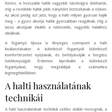
fontos. A hosszabb haltik nagyobb távolságra dobhatók,
míg a rövidebb haltik jobb irányítást biztosítanak a vízben.
Az akció pedig azt jelzi, hogy a halti milyen gyorsan hajlik
meg – a gyors akciójú haltik gyorsabban reagálnak, míg a
lassú akciójúak inkább a nehezebb, nagyobb halakhoz
ideálisak.
A fogantyú típusa is lényeges szempont a halti
kiválasztásakor. A különböző fogantyúk különböző
komfortérzetet nyújtanak, és befolyásolják a horgász
hatékonyságát. Érdemes kipróbálni a különböző
fogantyúkat, hogy megtaláljuk a számunkra
legmegfelelőbbet.
A halti használatának
technikái
A halti használatának technikái széles skálán mozognak, a