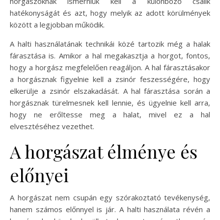
horgászoknak ismerniük kell a különböző csalik
hatékonyságát és azt, hogy melyik az adott körülmények
között a legjobban működik.
A halti használatának technikái közé tartozik még a halak
fárasztása is. Amikor a hal megakasztja a horgot, fontos,
hogy a horgász megfelelően reagáljon. A hal fárasztásakor
a horgásznak figyelnie kell a zsinór feszességére, hogy
elkerülje a zsinór elszakadását. A hal fárasztása során a
horgásznak türelmesnek kell lennie, és ügyelnie kell arra,
hogy ne erőltesse meg a halat, mivel ez a hal
elvesztéséhez vezethet.
A horgászat élménye és
előnyei
A horgászat nem csupán egy szórakoztató tevékenység,
hanem számos előnnyel is jár. A halti használata révén a