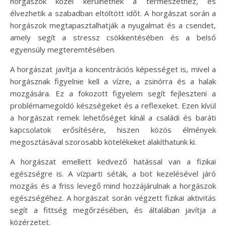
horgászok közel kerülhetnek a természethez, és
élvezhetik a szabadban eltöltött időt. A horgászat során a
horgászok megtapasztalhatják a nyugalmat és a csendet,
amely segít a stressz csökkentésében és a belső
egyensúly megteremtésében.
A horgászat javítja a koncentrációs képességet is, mivel a
horgásznak figyelnie kell a vízre, a zsinórra és a halak
mozgására. Ez a fokozott figyelem segít fejleszteni a
problémamegoldó készségeket és a reflexeket. Ezen kívül
a horgászat remek lehetőséget kínál a családi és baráti
kapcsolatok erősítésére, hiszen közös élmények
megosztásával szorosabb kötelékeket alakíthatunk ki.
A horgászat emellett kedvező hatással van a fizikai
egészségre is. A vízparti séták, a bot kezelésével járó
mozgás és a friss levegő mind hozzájárulnak a horgászok
egészségéhez. A horgászat során végzett fizikai aktivitás
segít a fittség megőrzésében, és általában javítja a
közérzetet.