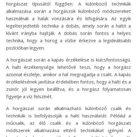
horgászat típusától függően. A különböző technikák
alkalmazása során a horgászok különböző módszereket
használnak a halak vonzására és kifogására. Az egyik
legelterjedtebb technika a dobás, amely során a haltit a
kívánt irányba hajítják. A dobás során fontos a helyes
technika, hogy a horog a vízbe érkezve a legideálisabb
pozícióban legyen.
A horgászat során a kapás érzékelése is kulcsfontosságú.
A halti érzékenysége lehetővé teszi, hogy a horgász
azonnal észlelje, amikor a hal megragadja a csalit. A kapás
érzékelésének javítása érdekében fontos, hogy a halti és a
zsinór jól legyen beállítva, és a horgász folyamatosan
figyelje a víz felszínét.
A horgászat során alkalmazható különböző csalik és
technikák is befolyásolják a halti használatát. Például a
műcsalik, az élő csalik és a különböző horgászati
módszerek alkalmazása eltérő technikákat igényel. A