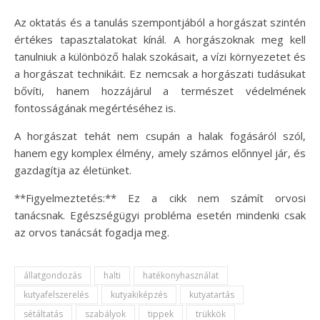
Az oktatás és a tanulás szempontjából a horgászat szintén
értékes tapasztalatokat kínál. A horgászoknak meg kell
tanulniuk a különböző halak szokásait, a vízi környezetet és
a horgászat technikáit. Ez nemcsak a horgászati tudásukat
bővíti, hanem hozzájárul a természet védelmének
fontosságának megértéséhez is.
A horgászat tehát nem csupán a halak fogásáról szól,
hanem egy komplex élmény, amely számos előnnyel jár, és
gazdagítja az életünket.
**Figyelmeztetés:** Ez a cikk nem számít orvosi
tanácsnak. Egészségügyi probléma esetén mindenki csak
az orvos tanácsát fogadja meg.
állatgondozás
halti
hatékonyhasználat
kutyafelszerelés
kutyakiképzés
kutyatartás
sétáltatás
szabályok
tippek
trükkök