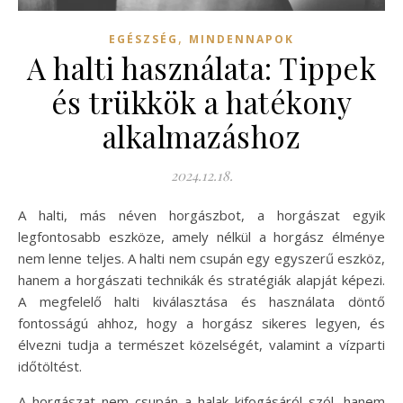
,
EGÉSZSÉG
MINDENNAPOK
A halti használata: Tippek
és trükkök a hatékony
alkalmazáshoz
2024.12.18.
A halti, más néven horgászbot, a horgászat egyik
legfontosabb eszköze, amely nélkül a horgász élménye
nem lenne teljes. A halti nem csupán egy egyszerű eszköz,
hanem a horgászati technikák és stratégiák alapját képezi.
A megfelelő halti kiválasztása és használata döntő
fontosságú ahhoz, hogy a horgász sikeres legyen, és
élvezni tudja a természet közelségét, valamint a vízparti
időtöltést.
A horgászat nem csupán a halak kifogásáról szól, hanem