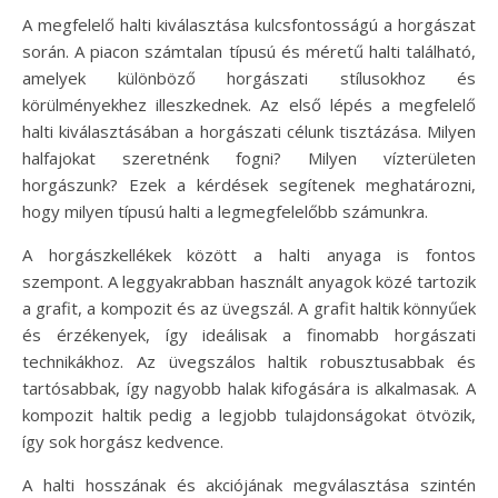
A megfelelő halti kiválasztása kulcsfontosságú a horgászat
során. A piacon számtalan típusú és méretű halti található,
amelyek különböző horgászati stílusokhoz és
körülményekhez illeszkednek. Az első lépés a megfelelő
halti kiválasztásában a horgászati célunk tisztázása. Milyen
halfajokat szeretnénk fogni? Milyen vízterületen
horgászunk? Ezek a kérdések segítenek meghatározni,
hogy milyen típusú halti a legmegfelelőbb számunkra.
A horgászkellékek között a halti anyaga is fontos
szempont. A leggyakrabban használt anyagok közé tartozik
a grafit, a kompozit és az üvegszál. A grafit haltik könnyűek
és érzékenyek, így ideálisak a finomabb horgászati
technikákhoz. Az üvegszálos haltik robusztusabbak és
tartósabbak, így nagyobb halak kifogására is alkalmasak. A
kompozit haltik pedig a legjobb tulajdonságokat ötvözik,
így sok horgász kedvence.
A halti hosszának és akciójának megválasztása szintén