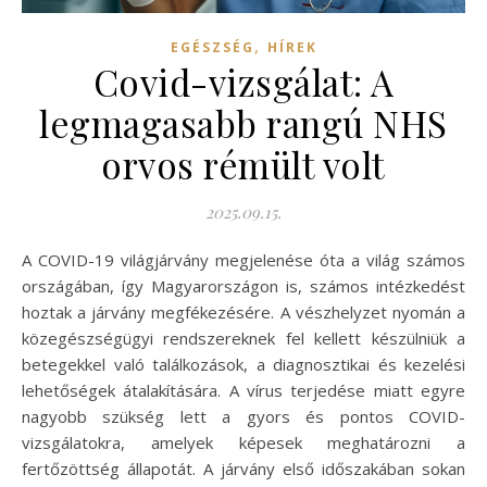
,
EGÉSZSÉG
HÍREK
Covid-vizsgálat: A
legmagasabb rangú NHS
orvos rémült volt
2025.09.15.
A COVID-19 világjárvány megjelenése óta a világ számos
országában, így Magyarországon is, számos intézkedést
hoztak a járvány megfékezésére. A vészhelyzet nyomán a
közegészségügyi rendszereknek fel kellett készülniük a
betegekkel való találkozások, a diagnosztikai és kezelési
lehetőségek átalakítására. A vírus terjedése miatt egyre
nagyobb szükség lett a gyors és pontos COVID-
vizsgálatokra, amelyek képesek meghatározni a
fertőzöttség állapotát. A járvány első időszakában sokan