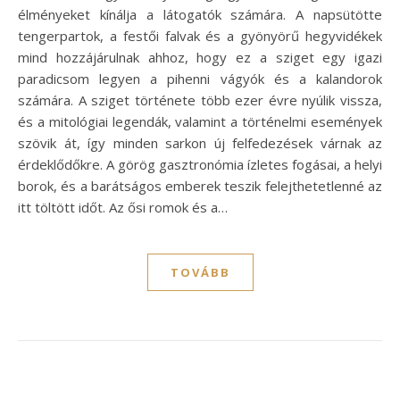
élményeket kínálja a látogatók számára. A napsütötte
tengerpartok, a festői falvak és a gyönyörű hegyvidékek
mind hozzájárulnak ahhoz, hogy ez a sziget egy igazi
paradicsom legyen a pihenni vágyók és a kalandorok
számára. A sziget története több ezer évre nyúlik vissza,
és a mitológiai legendák, valamint a történelmi események
szövik át, így minden sarkon új felfedezések várnak az
érdeklődőkre. A görög gasztronómia ízletes fogásai, a helyi
borok, és a barátságos emberek teszik felejthetetlenné az
itt töltött időt. Az ősi romok és a…
TOVÁBB