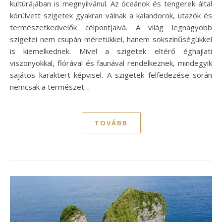
kultúrájában is megnyilvánul. Az óceánok és tengerek által
körülvett szigetek gyakran válnak a kalandorok, utazók és
természetkedvelők célpontjaivá. A világ legnagyobb
szigetei nem csupán méretükkel, hanem sokszínűségükkel
is kiemelkednek. Mivel a szigetek eltérő éghajlati
viszonyokkal, flórával és faunával rendelkeznek, mindegyik
sajátos karaktert képvisel. A szigetek felfedezése során
nemcsak a természet…
TOVÁBB