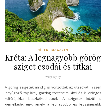
,
HÍREK
MAGAZIN
Kréta: A legnagyobb görög
sziget csodái és titkai
2025.05.27.
A görög szigetek mindig is vonzották az utazókat, hiszen
lenyűgöző tájaikkal, gazdag történelmükkel és különleges
kultúrájukkal büszkélkedhetnek. A szigetek közül is
kiemelkedik egy, amely a legnagyobb és legszínesebb