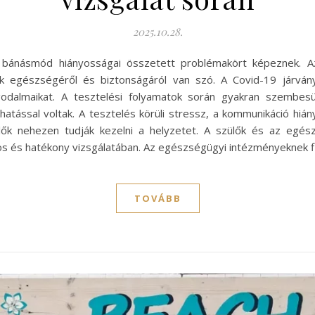
2025.10.28.
ői bánásmód hiányosságai összetett problémakört képeznek. Az
k egészségéről és biztonságáról van szó. A Covid-19 járván
odalmaikat. A tesztelési folyamatok során gyakran szembesül
hatással voltak. A tesztelés körüli stressz, a kommunikáció hiá
lők nehezen tudják kezelni a helyzetet. A szülők és az egé
s és hatékony vizsgálatában. Az egészségügyi intézményeknek fi
TOVÁBB