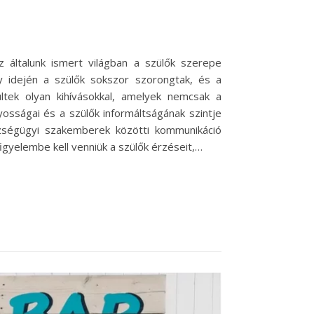
 általunk ismert világban a szülők szerepe
y idején a szülők sokszor szorongtak, és a
tek olyan kihívásokkal, amelyek nemcsak a
nyosságai és a szülők informáltságának szintje
szségügyi szakemberek közötti kommunikáció
gyelembe kell venniük a szülők érzéseit,…