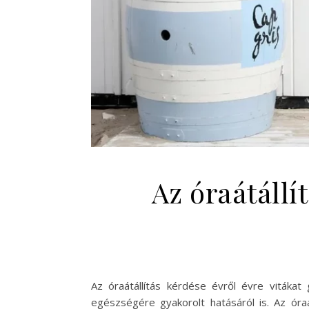
Az óraátállí
Az óraátállítás kérdése évről évre vitáka
egészségére gyakorolt hatásáról is. Az óraát