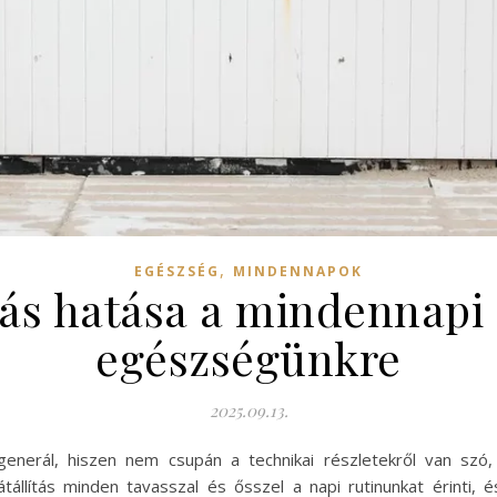
,
EGÉSZSÉG
MINDENNAPOK
tás hatása a mindennapi
egészségünkre
2025.09.13.
t generál, hiszen nem csupán a technikai részletekről van s
állítás minden tavasszal és ősszel a napi rutinunkat érinti, é