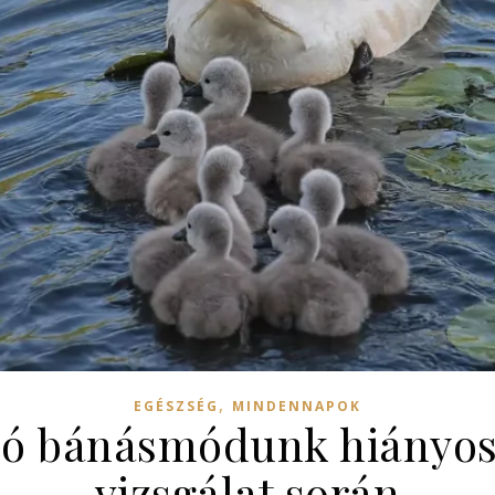
,
EGÉSZSÉG
MINDENNAPOK
ló bánásmódunk hiányos
vizsgálat során