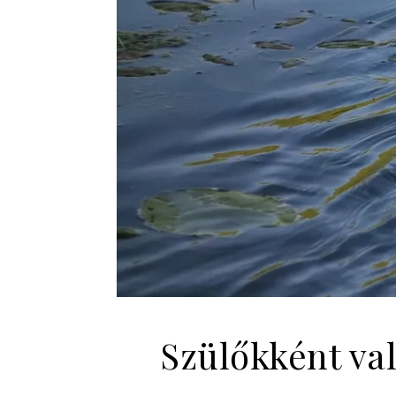
Szülőkként va