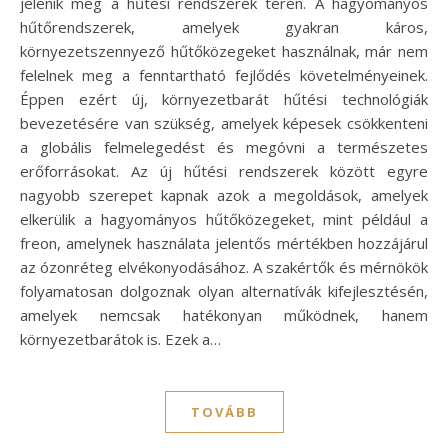
jelenik meg a hűtési rendszerek terén. A hagyományos
hűtőrendszerek, amelyek gyakran káros,
környezetszennyező hűtőközegeket használnak, már nem
felelnek meg a fenntartható fejlődés követelményeinek.
Éppen ezért új, környezetbarát hűtési technológiák
bevezetésére van szükség, amelyek képesek csökkenteni
a globális felmelegedést és megóvni a természetes
erőforrásokat. Az új hűtési rendszerek között egyre
nagyobb szerepet kapnak azok a megoldások, amelyek
elkerülik a hagyományos hűtőközegeket, mint például a
freon, amelynek használata jelentős mértékben hozzájárul
az ózonréteg elvékonyodásához. A szakértők és mérnökök
folyamatosan dolgoznak olyan alternatívák kifejlesztésén,
amelyek nemcsak hatékonyan működnek, hanem
környezetbarátok is. Ezek a…
TOVÁBB