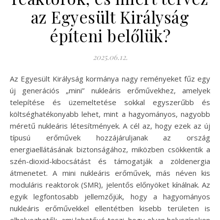
az Egyesült Királyság
építeni belőlük?
2025.06.12.
Az Egyesült Királyság kormánya nagy reményeket fűz egy
új generációs „mini” nukleáris erőművekhez, amelyek
telepítése és üzemeltetése sokkal egyszerűbb és
költséghatékonyabb lehet, mint a hagyományos, nagyobb
méretű nukleáris létesítmények. A cél az, hogy ezek az új
típusú erőművek hozzájáruljanak az ország
energiaellátásának biztonságához, miközben csökkentik a
szén-dioxid-kibocsátást és támogatják a zöldenergia
átmenetet. A mini nukleáris erőművek, más néven kis
moduláris reaktorok (SMR), jelentős előnyöket kínálnak. Az
egyik legfontosabb jellemzőjük, hogy a hagyományos
nukleáris erőművekkel ellentétben kisebb területen is