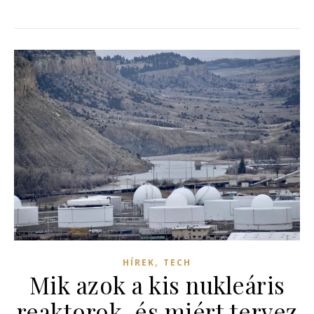
,
HÍREK
TECH
Mik azok a kis nukleáris
reaktorok, és miért tervez