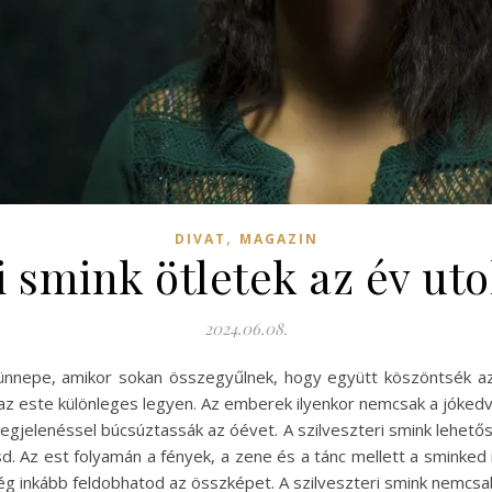
,
DIVAT
MAGAZIN
i smink ötletek az év uto
2024.06.08.
ünnepe, amikor sokan összegyűlnek, hogy együtt köszöntsék az ú
az este különleges legyen. Az emberek ilyenkor nemcsak a jókedv
gjelenéssel búcsúztassák az óévet. A szilveszteri smink lehetős
d. Az est folyamán a fények, a zene és a tánc mellett a sminke
g inkább feldobhatod az összképet. A szilveszteri smink nemcsak 