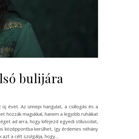
lsó bulijára
j évet. Az ünnepi hangulat, a csillogás és a
et hozzák magukkal, hanem a legjobb ruháikat
éget ad arra, hogy kifejezd egyedi stílusodat,
d is középpontba kerülhet, így érdemes néhány
azt a célt szolgálja, hogy…