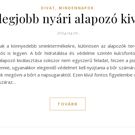
,
DIVAT
MINDENNAPOK
 legjobb nyári alapozó ki
2024.04.01.
nak a könnyedebb sminktermékekre, különösen az alapozók ter
ós is legyen. A bőr hidratálása és védelme szintén kulcsfont
alapozó kiválasztása sokszor nem egyszerű feladat, hiszen a pi
lennie, ugyanakkor elegendő védelmet kell nyújtania a bőr számár
 megóvni a bőrt a napsugaraktól. Ezen kívül fontos figyelembe v
 száraz…
TOVÁBB