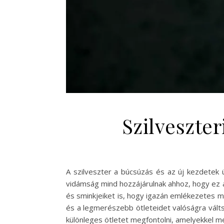
Szilveszter
A szilveszter a búcsúzás és az új kezdetek 
vidámság mind hozzájárulnak ahhoz, hogy ez 
és sminkjeiket is, hogy igazán emlékezetes me
és a legmerészebb ötleteidet valóságra válts
különleges ötletet megfontolni, amelyekkel mé