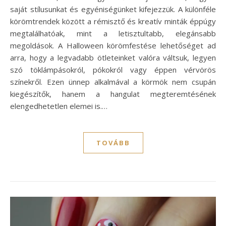
saját stílusunkat és egyéniségünket kifejezzük. A különféle
körömtrendek között a rémisztő és kreatív minták éppúgy
megtalálhatóak, mint a letisztultabb, elegánsabb
megoldások. A Halloween körömfestése lehetőséget ad
arra, hogy a legvadabb ötleteinket valóra váltsuk, legyen
szó töklámpásokról, pókokról vagy éppen vérvörös
színekről. Ezen ünnep alkalmával a körmök nem csupán
kiegészítők, hanem a hangulat megteremtésének
elengedhetetlen elemei is.…
TOVÁBB