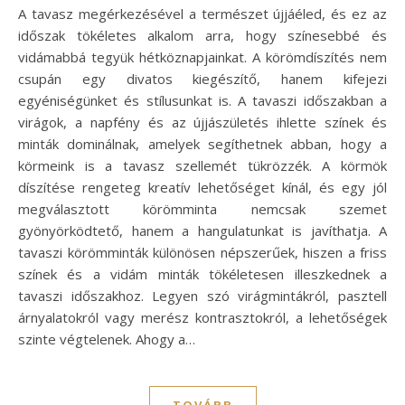
A tavasz megérkezésével a természet újjáéled, és ez az
időszak tökéletes alkalom arra, hogy színesebbé és
vidámabbá tegyük hétköznapjainkat. A körömdíszítés nem
csupán egy divatos kiegészítő, hanem kifejezi
egyéniségünket és stílusunkat is. A tavaszi időszakban a
virágok, a napfény és az újjászületés ihlette színek és
minták dominálnak, amelyek segíthetnek abban, hogy a
körmeink is a tavasz szellemét tükrözzék. A körmök
díszítése rengeteg kreatív lehetőséget kínál, és egy jól
megválasztott körömminta nemcsak szemet
gyönyörködtető, hanem a hangulatunkat is javíthatja. A
tavaszi körömminták különösen népszerűek, hiszen a friss
színek és a vidám minták tökéletesen illeszkednek a
tavaszi időszakhoz. Legyen szó virágmintákról, pasztell
árnyalatokról vagy merész kontrasztokról, a lehetőségek
szinte végtelenek. Ahogy a…
TOVÁBB