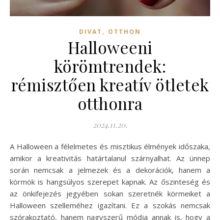
,
DIVAT
OTTHON
Halloweeni
körömtrendek:
rémisztően kreatív ötletek
otthonra
2024.11.20.
A Halloween a félelmetes és misztikus élmények időszaka,
amikor a kreativitás határtalanul szárnyalhat. Az ünnep
során nemcsak a jelmezek és a dekorációk, hanem a
körmök is hangsúlyos szerepet kapnak. Az őszinteség és
az önkifejezés jegyében sokan szeretnék körmeiket a
Halloween szelleméhez igazítani. Ez a szokás nemcsak
szórakoztató, hanem nagyszerű módja annak is, hogy a