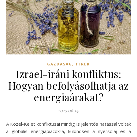
,
GAZDASÁG
HÍREK
Izrael-iráni konfliktus:
Hogyan befolyásolhatja az
energiaárakat?
2025.06.14.
A Közel-Kelet konfliktusai mindig is jelentős hatással voltak
a globális energiapiacokra, különösen a nyersolaj és a