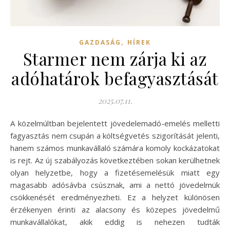
,
GAZDASÁG
HÍREK
Starmer nem zárja ki az
adóhatárok befagyasztását
2025.07.11.
A közelmúltban bejelentett jövedelemadó-emelés melletti
fagyasztás nem csupán a költségvetés szigorítását jelenti,
hanem számos munkavállaló számára komoly kockázatokat
is rejt. Az új szabályozás következtében sokan kerülhetnek
olyan helyzetbe, hogy a fizetésemelésük miatt egy
magasabb adósávba csúsznak, ami a nettó jövedelmük
csökkenését eredményezheti. Ez a helyzet különösen
érzékenyen érinti az alacsony és közepes jövedelmű
munkavállalókat, akik eddig is nehezen tudták