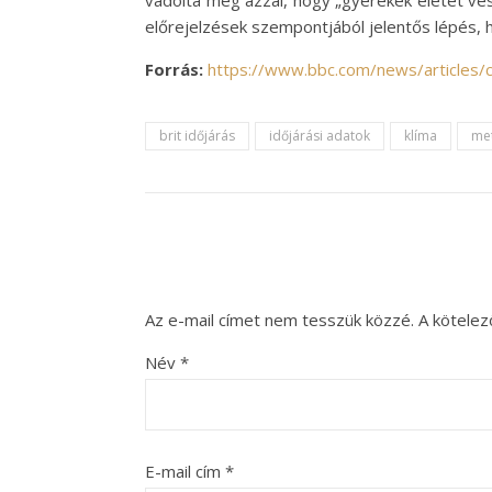
vádolta meg azzal, hogy „gyerekek életét ve
előrejelzések szempontjából jelentős lépés, 
Forrás:
https://www.bbc.com/news/articles/
brit időjárás
időjárási adatok
klíma
met
Az e-mail címet nem tesszük közzé.
A kötele
Név
*
E-mail cím
*