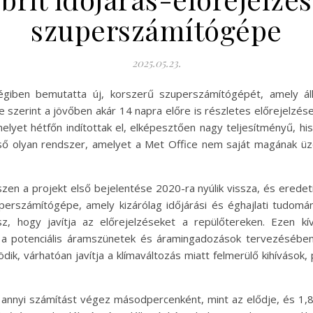
szuperszámítógépe
2025.05.23.
giben bemutatta új, korszerű szuperszámítógépét, amely állít
 szerint a jövőben akár 14 napra előre is részletes előrejelzése
melyet hétfőn indítottak el, elképesztően nagy teljesítményű, h
ső olyan rendszer, amelyet a Met Office nem saját magának üz
iszen a projekt első bejelentése 2020-ra nyúlik vissza, és ered
uperszámítógépe, amely kizárólag időjárási és éghajlati tudomány
z, hogy javítja az előrejelzéseket a repülőtereken. Ezen kí
k a potenciális áramszünetek és áramingadozások tervezésébe
k, várhatóan javítja a klímaváltozás miatt felmerülő kihívások, 
nnyi számítást végez másodpercenként, mint az elődje, és 1,8 m