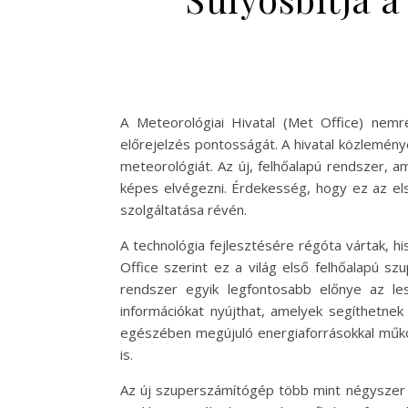
A Meteorológiai Hivatal (Met Office) nemré
előrejelzés pontosságát. A hivatal közleménye
meteorológiát. Az új, felhőalapú rendszer, a
képes elvégezni. Érdekesség, hogy ez az el
szolgáltatása révén.
A technológia fejlesztésére régóta vártak, h
Office szerint ez a világ első felhőalapú sz
rendszer egyik legfontosabb előnye az les
információkat nyújthat, amelyek segíthetne
egészében megújuló energiaforrásokkal működi
is.
Az új szuperszámítógép több mint négyszer a