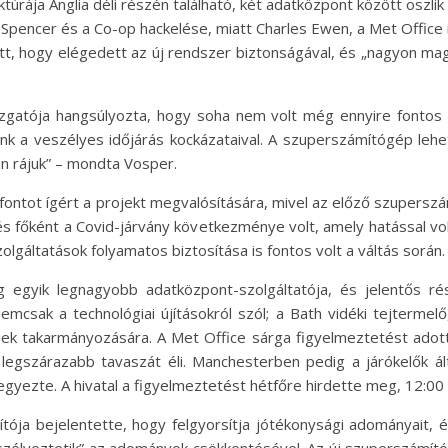
ruktúrája Anglia déli részén található, két adatközpont között osz
 Spencer és a Co-op hackelése, miatt Charles Ewen, a Met Office 
t, hogy elégedett az új rendszer biztonságával, és „nagyon ma
atója hangsúlyozta, hogy soha nem volt még ennyire fontos az id
unk a veszélyes időjárás kockázataival. A szuperszámítógép leh
an rájuk” – mondta Vosper.
 fontot ígért a projekt megvalósítására, mivel az előző szupers
főként a Covid-járvány következménye volt, amely hatással volt 
lgáltatások folyamatos biztosítása is fontos volt a váltás során.
ág egyik legnagyobb adatközpont-szolgáltatója, és jelentős ré
nemcsak a technológiai újításokról szól; a Bath vidéki tejterme
ek takarmányozására. A Met Office sárga figyelmeztetést adott k
legszárazabb tavaszát éli. Manchesterben pedig a járókelők ál
gyezte. A hivatal a figyelmeztetést hétfőre hirdette meg, 12:00 
pítója bejelentette, hogy felgyorsítja jótékonysági adományait, 