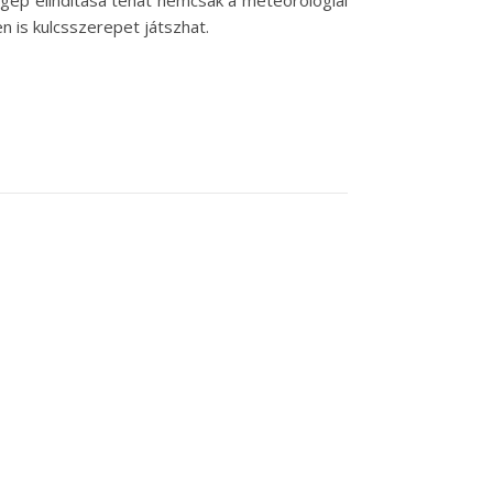
gép elindítása tehát nemcsak a meteorológiai
 is kulcsszerepet játszhat.