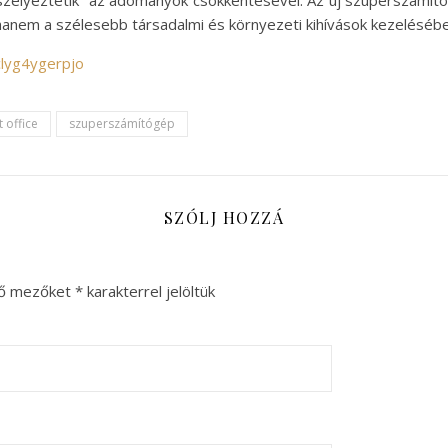
szélyeztetik” az adományok csökkentésével. Az új szuperszámító
hanem a szélesebb társadalmi és környezeti kihívások kezelésében
clyg4ygerpjo
 office
szuperszámítógép
SZÓLJ HOZZÁ
ző mezőket
*
karakterrel jelöltük