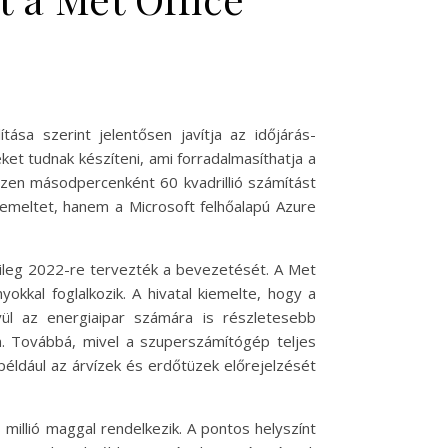
ása szerint jelentősen javítja az időjárás-
ket tudnak készíteni, ami forradalmasíthatja a
iszen másodpercenként 60 kvadrillió számítást
emeltet, hanem a Microsoft felhőalapú Azure
etileg 2022-re tervezték a bevezetését. A Met
okkal foglalkozik. A hivatal kiemelte, hogy a
vül az energiaipar számára is részletesebb
n. Továbbá, mivel a szuperszámítógép teljes
például az árvízek és erdőtüzek előrejelzését
illió maggal rendelkezik. A pontos helyszínt