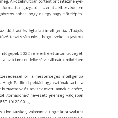
lik meg. A közelmúltban történt brit intézmények
informatikai igazgatója szerint a kibervédelem
gabiztos abban, hogy ez egy nagy előrelépés”
őjárási és éghajlati intelligencia. „Tudjuk,
etővé teszi számunkra, hogy ezeket a javított
zámítógépek 2022-re elérik élettartamuk végét.
a szilícium rendelkezésre állására, miközben
szesedéssel bír a mesterséges intelligencia
lő, Hugh Padfield például aggasztónak tartja a
i zivatarok és árvizek miatt, annak ellenére,
tal „tornádónak” nevezett jelenség valójában
BST-től 22:00-ig.
és Elon Muskot, valamint a Doge kriptovalutát