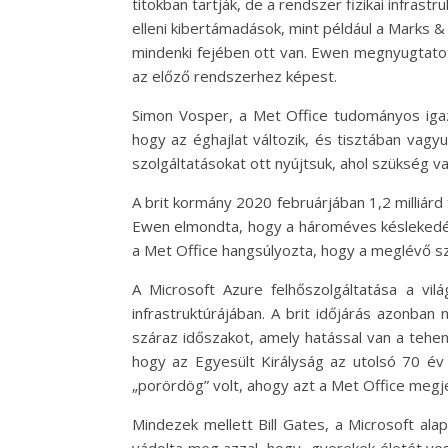
titokban tartják, de a rendszer fizikai infrast
elleni kibertámadások, mint például a Marks &
mindenki fejében ott van. Ewen megnyugtatot
az előző rendszerhez képest.
Simon Vosper, a Met Office tudományos igazg
hogy az éghajlat változik, és tisztában vagy
szolgáltatásokat ott nyújtsuk, ahol szükség v
A brit kormány 2020 februárjában 1,2 milliárd
Ewen elmondta, hogy a hároméves késlekedés 
a Met Office hangsúlyozta, hogy a meglévő szo
A Microsoft Azure felhőszolgáltatása a vil
infrastruktúrájában. A brit időjárás azonban 
száraz időszakot, amely hatással van a tehen
hogy az Egyesült Királyság az utolsó 70 év 
„porördög” volt, ahogy azt a Met Office megje
Mindezek mellett Bill Gates, a Microsoft ala