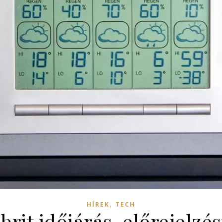
,
HÍREK
TECH
 brit időjárás-előrejelzés