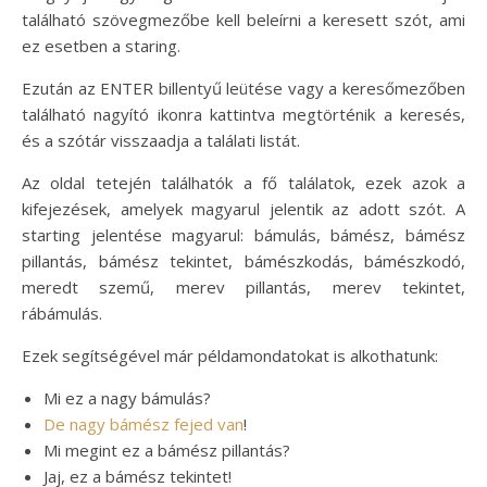
található szövegmezőbe kell beleírni a keresett szót, ami
ez esetben a staring.
Ezután az ENTER billentyű leütése vagy a keresőmezőben
található nagyító ikonra kattintva megtörténik a keresés,
és a szótár visszaadja a találati listát.
Az oldal tetején találhatók a fő találatok, ezek azok a
kifejezések, amelyek magyarul jelentik az adott szót. A
starting jelentése magyarul: bámulás, bámész, bámész
pillantás, bámész tekintet, bámészkodás, bámészkodó,
meredt szemű, merev pillantás, merev tekintet,
rábámulás.
Ezek segítségével már példamondatokat is alkothatunk:
Mi ez a nagy bámulás?
De nagy bámész fejed van
!
Mi megint ez a bámész pillantás?
Jaj, ez a bámész tekintet!