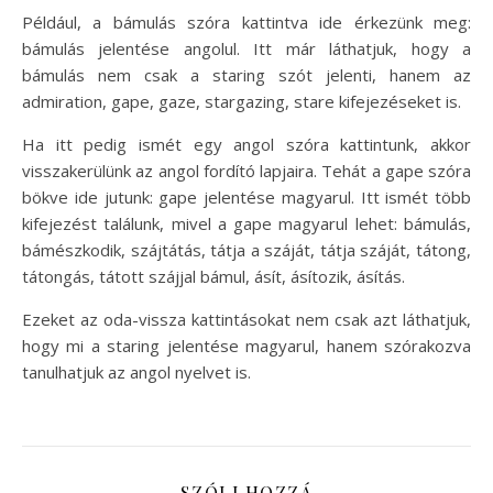
Például, a bámulás szóra kattintva ide érkezünk meg:
bámulás jelentése angolul. Itt már láthatjuk, hogy a
bámulás nem csak a staring szót jelenti, hanem az
admiration, gape, gaze, stargazing, stare kifejezéseket is.
Ha itt pedig ismét egy angol szóra kattintunk, akkor
visszakerülünk az angol fordító lapjaira. Tehát a gape szóra
bökve ide jutunk: gape jelentése magyarul. Itt ismét több
kifejezést találunk, mivel a gape magyarul lehet: bámulás,
bámészkodik, szájtátás, tátja a száját, tátja száját, tátong,
tátongás, tátott szájjal bámul, ásít, ásítozik, ásítás.
Ezeket az oda-vissza kattintásokat nem csak azt láthatjuk,
hogy mi a staring jelentése magyarul, hanem szórakozva
tanulhatjuk az angol nyelvet is.
SZÓLJ HOZZÁ