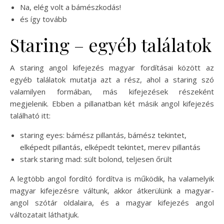
Na, elég volt a bámészkodás!
és így tovább
Staring – egyéb találatok
A staring angol kifejezés magyar fordításai között az
egyéb találatok mutatja azt a rész, ahol a staring szó
valamilyen formában, más kifejezések részeként
megjelenik. Ebben a pillanatban két másik angol kifejezés
található itt:
staring eyes: bámész pillantás, bámész tekintet,
elképedt pillantás, elképedt tekintet, merev pillantás
stark staring mad: sült bolond, teljesen őrült
A legtöbb angol fordító fordítva is működik, ha valamelyik
magyar kifejezésre váltunk, akkor átkerülünk a magyar-
angol szótár oldalaira, és a magyar kifejezés angol
változatait láthatjuk.