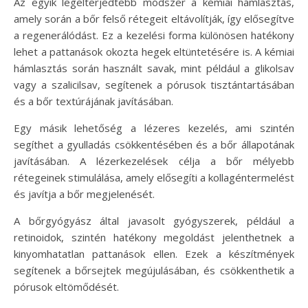
Az egyik legelterjedtebb módszer a kémiai hámlasztás,
amely során a bőr felső rétegeit eltávolítják, így elősegítve
a regenerálódást. Ez a kezelési forma különösen hatékony
lehet a pattanások okozta hegek eltüntetésére is. A kémiai
hámlasztás során használt savak, mint például a glikolsav
vagy a szalicilsav, segítenek a pórusok tisztántartásában
és a bőr textúrájának javításában.
Egy másik lehetőség a lézeres kezelés, ami szintén
segíthet a gyulladás csökkentésében és a bőr állapotának
javításában. A lézerkezelések célja a bőr mélyebb
rétegeinek stimulálása, amely elősegíti a kollagéntermelést
és javítja a bőr megjelenését.
A bőrgyógyász által javasolt gyógyszerek, például a
retinoidok, szintén hatékony megoldást jelenthetnek a
kinyomhatatlan pattanások ellen. Ezek a készítmények
segítenek a bőrsejtek megújulásában, és csökkenthetik a
pórusok eltömődését.