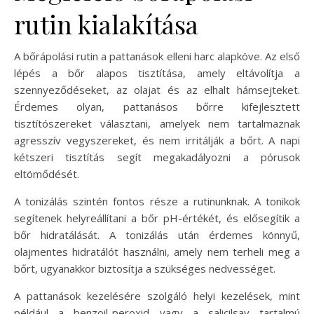
rutin kialakítása
A bőrápolási rutin a pattanások elleni harc alapköve. Az első
lépés a bőr alapos tisztítása, amely eltávolítja a
szennyeződéseket, az olajat és az elhalt hámsejteket.
Érdemes olyan, pattanásos bőrre kifejlesztett
tisztítószereket választani, amelyek nem tartalmaznak
agresszív vegyszereket, és nem irritálják a bőrt. A napi
kétszeri tisztítás segít megakadályozni a pórusok
eltömődését.
A tonizálás szintén fontos része a rutinunknak. A tonikok
segítenek helyreállítani a bőr pH-értékét, és elősegítik a
bőr hidratálását. A tonizálás után érdemes könnyű,
olajmentes hidratálót használni, amely nem terheli meg a
bőrt, ugyanakkor biztosítja a szükséges nedvességet.
A pattanások kezelésére szolgáló helyi kezelések, mint
például a benzoil-peroxid vagy a salicilsav tartalmú