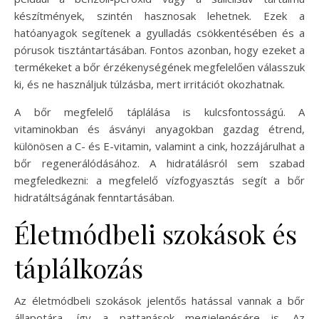
készítmények, szintén hasznosak lehetnek. Ezek a
hatóanyagok segítenek a gyulladás csökkentésében és a
pórusok tisztántartásában. Fontos azonban, hogy ezeket a
termékeket a bőr érzékenységének megfelelően válasszuk
ki, és ne használjuk túlzásba, mert irritációt okozhatnak.
A bőr megfelelő táplálása is kulcsfontosságú. A
vitaminokban és ásványi anyagokban gazdag étrend,
különösen a C- és E-vitamin, valamint a cink, hozzájárulhat a
bőr regenerálódásához. A hidratálásról sem szabad
megfeledkezni: a megfelelő vízfogyasztás segít a bőr
hidratáltságának fenntartásában.
Életmódbeli szokások és
táplálkozás
Az életmódbeli szokások jelentős hatással vannak a bőr
állapotára, így a pattanások megjelenésére is. Az