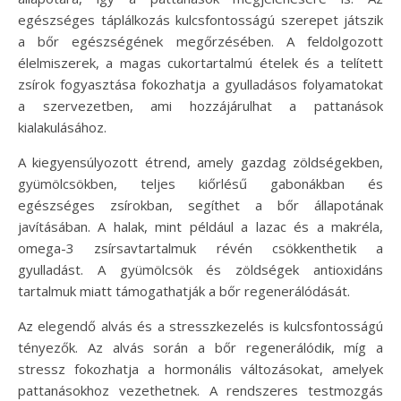
egészséges táplálkozás kulcsfontosságú szerepet játszik
a bőr egészségének megőrzésében. A feldolgozott
élelmiszerek, a magas cukortartalmú ételek és a telített
zsírok fogyasztása fokozhatja a gyulladásos folyamatokat
a szervezetben, ami hozzájárulhat a pattanások
kialakulásához.
A kiegyensúlyozott étrend, amely gazdag zöldségekben,
gyümölcsökben, teljes kiőrlésű gabonákban és
egészséges zsírokban, segíthet a bőr állapotának
javításában. A halak, mint például a lazac és a makréla,
omega-3 zsírsavtartalmuk révén csökkenthetik a
gyulladást. A gyümölcsök és zöldségek antioxidáns
tartalmuk miatt támogathatják a bőr regenerálódását.
Az elegendő alvás és a stresszkezelés is kulcsfontosságú
tényezők. Az alvás során a bőr regenerálódik, míg a
stressz fokozhatja a hormonális változásokat, amelyek
pattanásokhoz vezethetnek. A rendszeres testmozgás