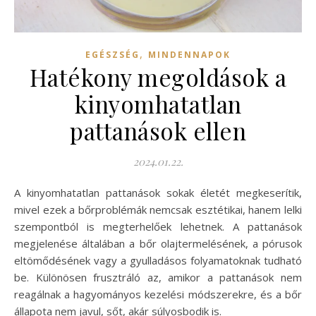
,
EGÉSZSÉG
MINDENNAPOK
Hatékony megoldások a
kinyomhatatlan
pattanások ellen
2024.01.22.
A kinyomhatatlan pattanások sokak életét megkeserítik,
mivel ezek a bőrproblémák nemcsak esztétikai, hanem lelki
szempontból is megterhelőek lehetnek. A pattanások
megjelenése általában a bőr olajtermelésének, a pórusok
eltömődésének vagy a gyulladásos folyamatoknak tudható
be. Különösen frusztráló az, amikor a pattanások nem
reagálnak a hagyományos kezelési módszerekre, és a bőr
állapota nem javul, sőt, akár súlyosbodik is.