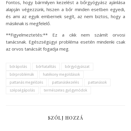
Fontos, hogy bármilyen kezelést a bőrgyógyász ajánlása
alapján végezzünk, hiszen a bőr minden esetben egyedi,
és ami az egyik embernek segít, az nem biztos, hogy a
másiknak is megfelelő.
**Figyelmeztetés:** Ez a cikk nem számít orvosi
tanácsnak. Egészségügyi probléma esetén mindenki csak
az orvos tanácsát fogadja meg.
bőrápolás
bőrfiatalítás
bőrgyógyászat
bőrproblémák
hatékony megoldások
pattanás megelőzés
pattanáskezelés
pattanások
szépségápolás
természetes gyógymódok
SZÓLJ HOZZÁ