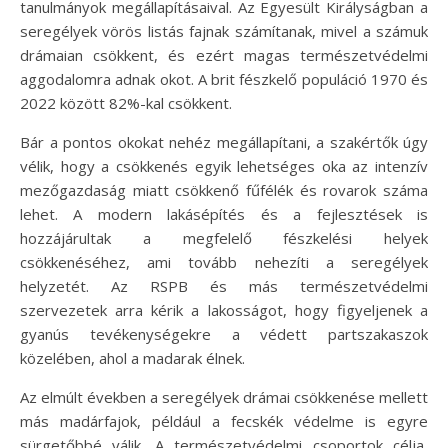
tanulmányok megállapításaival. Az Egyesült Királyságban a
seregélyek vörös listás fajnak számítanak, mivel a számuk
drámaian csökkent, és ezért magas természetvédelmi
aggodalomra adnak okot. A brit fészkelő populáció 1970 és
2022 között 82%-kal csökkent.
Bár a pontos okokat nehéz megállapítani, a szakértők úgy
vélik, hogy a csökkenés egyik lehetséges oka az intenzív
mezőgazdaság miatt csökkenő fűfélék és rovarok száma
lehet. A modern lakásépítés és a fejlesztések is
hozzájárultak a megfelelő fészkelési helyek
csökkenéséhez, ami tovább nehezíti a seregélyek
helyzetét. Az RSPB és más természetvédelmi
szervezetek arra kérik a lakosságot, hogy figyeljenek a
gyanús tevékenységekre a védett partszakaszok
közelében, ahol a madarak élnek.
Az elmúlt években a seregélyek drámai csökkenése mellett
más madárfajok, például a fecskék védelme is egyre
sürgetőbbé válik. A természetvédelmi csoportok célja,