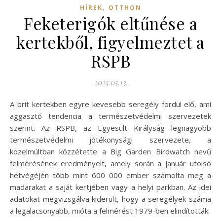
,
HÍREK
OTTHON
Feketerigók eltűnése a
kertekből, figyelmeztet a
RSPB
2025.05.13.
A brit kertekben egyre kevesebb seregély fordul elő, ami
aggasztó tendencia a természetvédelmi szervezetek
szerint. Az RSPB, az Egyesült Királyság legnagyobb
természetvédelmi jótékonysági szervezete, a
közelmúltban közzétette a Big Garden Birdwatch nevű
felmérésének eredményeit, amely során a január utolsó
hétvégéjén több mint 600 000 ember számolta meg a
madarakat a saját kertjében vagy a helyi parkban. Az idei
adatokat megvizsgálva kiderült, hogy a seregélyek száma
a legalacsonyabb, mióta a felmérést 1979-ben elindították.