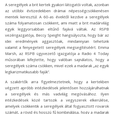
A seregélyek a brit kertek gyakori látogatói voltak, azonban
az utóbbi évtizedekben drámai népességcsökkenésen
mentek keresztül. A 60-as évektől kezdve a seregélyek
száma folyamatosan csökkent, ami miatt a brit madárvilág
egyik leggyorsabban eltűnő fajává váltak. Az RSPB
vezérigazgatója, Beccy Speight hangsúlyozta, hogy bár az
idei eredmények aggasztóak, mindannyian tehetünk
valamit a fenyegetett seregélyek megsegítéséért. Emma
Marsh, az RSPB ügyvezető igazgatója a Radio 4 Today
műsorában kifejtette, hogy valóban sajnálatos, hogy a
seregélyek száma csökken, mivel ezek a madarak „az egyik
legkarizmatikusabb fajúk”.
A szakértők arra figyelmeztetnek, hogy a kertekben
végzett apróbb intézkedések jelentősen hozzájárulhatnak
a seregélyek és más vadvilág megóvásához. Ilyen
intézkedések közé tartozik a vegyszerek elkerülése,
amelyek csökkentik a seregélyek által fogyasztott rovarok
számát, a rövid és hosszú fű kombinálása, hogy a madarak