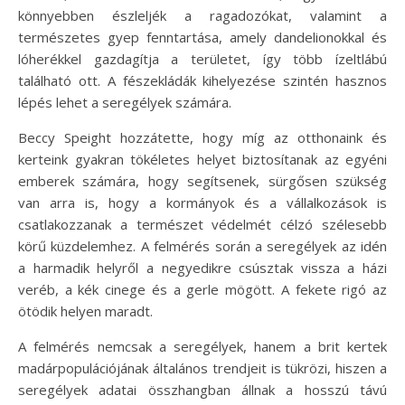
könnyebben észleljék a ragadozókat, valamint a
természetes gyep fenntartása, amely dandelionokkal és
lóherékkel gazdagítja a területet, így több ízeltlábú
található ott. A fészekládák kihelyezése szintén hasznos
lépés lehet a seregélyek számára.
Beccy Speight hozzátette, hogy míg az otthonaink és
kerteink gyakran tökéletes helyet biztosítanak az egyéni
emberek számára, hogy segítsenek, sürgősen szükség
van arra is, hogy a kormányok és a vállalkozások is
csatlakozzanak a természet védelmét célzó szélesebb
körű küzdelemhez. A felmérés során a seregélyek az idén
a harmadik helyről a negyedikre csúsztak vissza a házi
veréb, a kék cinege és a gerle mögött. A fekete rigó az
ötödik helyen maradt.
A felmérés nemcsak a seregélyek, hanem a brit kertek
madárpopulációjának általános trendjeit is tükrözi, hiszen a
seregélyek adatai összhangban állnak a hosszú távú