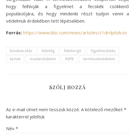
hogy felhívják a figyelmet a fecskék csökkenő
populációjára, és hogy mindenki részt tudjon venni a
védelmük érdekében tett lépésekben.
Forrás:
https://www.bbc.com/news/articles/c1drrlp6dvzo
biodiverzitás
élővilág
feketerigó
figyelmeztetés
kertek
madárvédelem
RSPB
természetvédelem
SZÓLJ HOZZÁ
Az e-mail címet nem tesszük közzé.
A kötelező mezőket
*
karakterrel jelöltük
Név
*