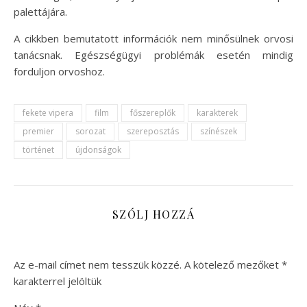
palettájára.
A cikkben bemutatott információk nem minősülnek orvosi
tanácsnak. Egészségügyi problémák esetén mindig
forduljon orvoshoz.
fekete vipera
film
főszereplők
karakterek
premier
sorozat
szereposztás
színészek
történet
újdonságok
SZÓLJ HOZZÁ
Az e-mail címet nem tesszük közzé.
A kötelező mezőket
*
karakterrel jelöltük