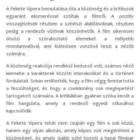
A Fekete Vipera bemutatása óta a közönség és a kritikusok
egyaránt elismeréssel szóltak a filmről. A pozitív
visszajelzések részben a színészi alakításoknak, részben
pedig a rendezői víziónak köszönhetők. A film sikeresen
ötvözi a szórakoztató elemeket a mélyebb
mondanivalóval, ami különösen vonzóvá teszi a nézők
számára.
A közönség reakciója rendkívül kedvező volt, számos néző
kiemelte a karakterek közötti interakciókat és a történet
fordulatait. Sokan említették, hogy a film végig fenntartotta
a feszültséget, és hogy a cselekmény sok meglepetést
tartogatott számukra. A kritikákban gyakran szóba került a
film hangulata, amely a rendező egyedi stílusához
kapcsolódik.
A Fekete Vipera tehát nem csupán egy film a sok közül,
hanem egy olyan alkotás, amely képes volt megérinteni a
közönséget, és amely újabb színt hozott a hazai filmipar