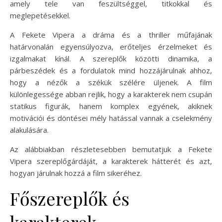
amely tele van feszültséggel, titkokkal és
meglepetésekkel.
A Fekete Vipera a dráma és a thriller műfajának
határvonalán egyensúlyozva, erőteljes érzelmeket és
izgalmakat kínál. A szereplők közötti dinamika, a
párbeszédek és a fordulatok mind hozzájárulnak ahhoz,
hogy a nézők a székük szélére üljenek. A film
különlegessége abban rejlik, hogy a karakterek nem csupán
statikus figurák, hanem komplex egyének, akiknek
motivációi és döntései mély hatással vannak a cselekmény
alakulására.
Az alábbiakban részletesebben bemutatjuk a Fekete
Vipera szereplőgárdáját, a karakterek hátterét és azt,
hogyan járulnak hozzá a film sikeréhez.
Főszereplők és
karakterek