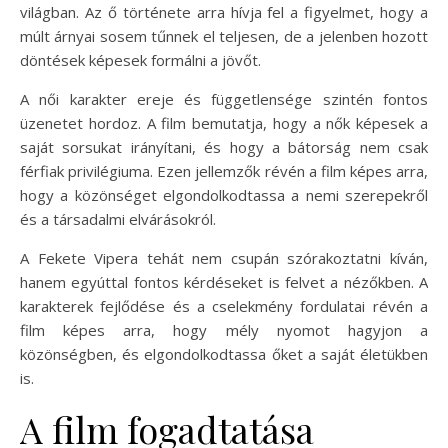
világban. Az ő története arra hívja fel a figyelmet, hogy a
múlt árnyai sosem tűnnek el teljesen, de a jelenben hozott
döntések képesek formálni a jövőt.
A női karakter ereje és függetlensége szintén fontos
üzenetet hordoz. A film bemutatja, hogy a nők képesek a
saját sorsukat irányítani, és hogy a bátorság nem csak
férfiak privilégiuma. Ezen jellemzők révén a film képes arra,
hogy a közönséget elgondolkodtassa a nemi szerepekről
és a társadalmi elvárásokról.
A Fekete Vipera tehát nem csupán szórakoztatni kíván,
hanem egyúttal fontos kérdéseket is felvet a nézőkben. A
karakterek fejlődése és a cselekmény fordulatai révén a
film képes arra, hogy mély nyomot hagyjon a
közönségben, és elgondolkodtassa őket a saját életükben
is.
A film fogadtatása