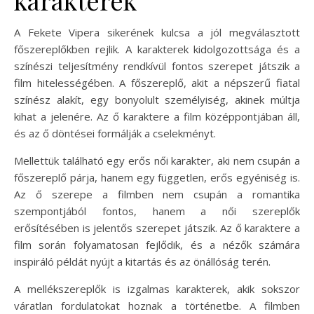
A Fekete Vipera sikerének kulcsa a jól megválasztott
főszereplőkben rejlik. A karakterek kidolgozottsága és a
színészi teljesítmény rendkívül fontos szerepet játszik a
film hitelességében. A főszereplő, akit a népszerű fiatal
színész alakít, egy bonyolult személyiség, akinek múltja
kihat a jelenére. Az ő karaktere a film középpontjában áll,
és az ő döntései formálják a cselekményt.
Mellettük található egy erős női karakter, aki nem csupán a
főszereplő párja, hanem egy független, erős egyéniség is.
Az ő szerepe a filmben nem csupán a romantika
szempontjából fontos, hanem a női szereplők
erősítésében is jelentős szerepet játszik. Az ő karaktere a
film során folyamatosan fejlődik, és a nézők számára
inspiráló példát nyújt a kitartás és az önállóság terén.
A mellékszereplők is izgalmas karakterek, akik sokszor
váratlan fordulatokat hoznak a történetbe. A filmben