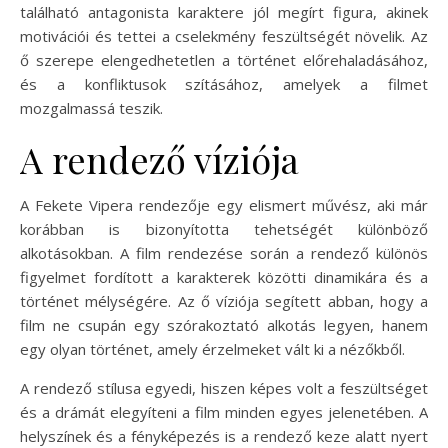
található antagonista karaktere jól megírt figura, akinek
motivációi és tettei a cselekmény feszültségét növelik. Az
ő szerepe elengedhetetlen a történet előrehaladásához,
és a konfliktusok szításához, amelyek a filmet
mozgalmassá teszik.
A rendező víziója
A Fekete Vipera rendezője egy elismert művész, aki már
korábban is bizonyította tehetségét különböző
alkotásokban. A film rendezése során a rendező különös
figyelmet fordított a karakterek közötti dinamikára és a
történet mélységére. Az ő víziója segített abban, hogy a
film ne csupán egy szórakoztató alkotás legyen, hanem
egy olyan történet, amely érzelmeket vált ki a nézőkből.
A rendező stílusa egyedi, hiszen képes volt a feszültséget
és a drámát elegyíteni a film minden egyes jelenetében. A
helyszínek és a fényképezés is a rendező keze alatt nyert