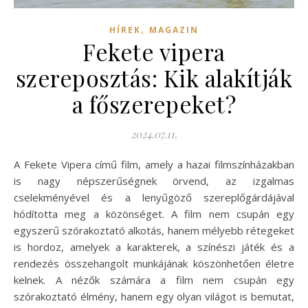
,
HÍREK
MAGAZIN
Fekete vipera
szereposztás: Kik alakítják
a főszerepeket?
2024.07.11.
A Fekete Vipera című film, amely a hazai filmszínházakban
is nagy népszerűségnek örvend, az izgalmas
cselekményével és a lenyűgöző szereplőgárdájával
hódította meg a közönséget. A film nem csupán egy
egyszerű szórakoztató alkotás, hanem mélyebb rétegeket
is hordoz, amelyek a karakterek, a színészi játék és a
rendezés összehangolt munkájának köszönhetően életre
kelnek. A nézők számára a film nem csupán egy
szórakoztató élmény, hanem egy olyan világot is bemutat,