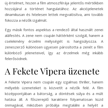
új értelmet, hiszen a film atmoszférája jelentős mértékben
hozzájárul a történet hangulatához. Az akciójelenetek
dinamikusan és hitelesen lettek megvalósítva, ami tovább
fokozza a nézők izgalmát.
Egy másik fontos aspektus a rendező által használt zenei
aláfestés. A zene nem csupán háttérként szolgál, hanem a
cselekmény érzelmi mélységét is hangsúlyozza. A
zeneszerző különösen ügyesen párosította a zenét a film
különböző jeleneteivel, így az érzelmek még inkább
felerősödnek.
A Fekete Vipera üzenete
A Fekete Vipera nem csupán egy izgalmas thriller, hanem
mélyebb üzeneteket is közvetít a nézők felé. A film
középpontjában a bátorság, a döntések súlya és a múlt
hatása áll. A főszereplő karaktere folyamatosan küzd
önmagával, miközben próbálja megtalálni a helyét a