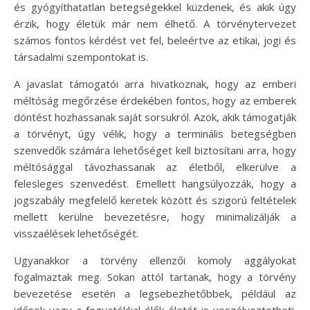
és gyógyíthatatlan betegségekkel küzdenek, és akik úgy
érzik, hogy életük már nem élhető. A törvénytervezet
számos fontos kérdést vet fel, beleértve az etikai, jogi és
társadalmi szempontokat is.
A javaslat támogatói arra hivatkoznak, hogy az emberi
méltóság megőrzése érdekében fontos, hogy az emberek
döntést hozhassanak saját sorsukról. Azok, akik támogatják
a törvényt, úgy vélik, hogy a terminális betegségben
szenvedők számára lehetőséget kell biztosítani arra, hogy
méltósággal távozhassanak az életből, elkerülve a
felesleges szenvedést. Emellett hangsúlyozzák, hogy a
jogszabály megfelelő keretek között és szigorú feltételek
mellett kerülne bevezetésre, hogy minimalizálják a
visszaélések lehetőségét.
Ugyanakkor a törvény ellenzői komoly aggályokat
fogalmaztak meg. Sokan attól tartanak, hogy a törvény
bevezetése esetén a legsebezhetőbbek, például az
idősek vagy a fogyatékkal élők életét is veszélyeztetheti.