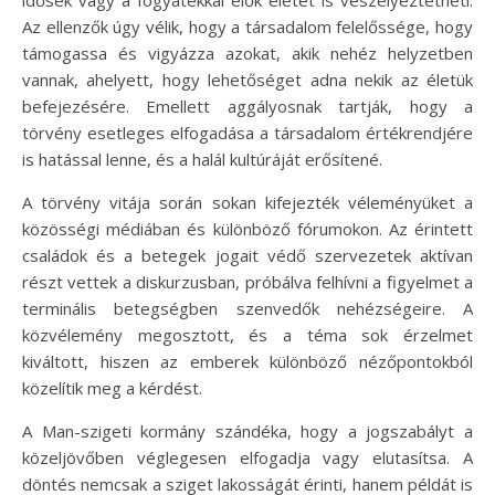
Az ellenzők úgy vélik, hogy a társadalom felelőssége, hogy
támogassa és vigyázza azokat, akik nehéz helyzetben
vannak, ahelyett, hogy lehetőséget adna nekik az életük
befejezésére. Emellett aggályosnak tartják, hogy a
törvény esetleges elfogadása a társadalom értékrendjére
is hatással lenne, és a halál kultúráját erősítené.
A törvény vitája során sokan kifejezték véleményüket a
közösségi médiában és különböző fórumokon. Az érintett
családok és a betegek jogait védő szervezetek aktívan
részt vettek a diskurzusban, próbálva felhívni a figyelmet a
terminális betegségben szenvedők nehézségeire. A
közvélemény megosztott, és a téma sok érzelmet
kiváltott, hiszen az emberek különböző nézőpontokból
közelítik meg a kérdést.
A Man-szigeti kormány szándéka, hogy a jogszabályt a
közeljövőben véglegesen elfogadja vagy elutasítsa. A
döntés nemcsak a sziget lakosságát érinti, hanem példát is