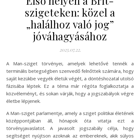
Első helyen a Brit-
szigeteken: közel a
„halálhoz való jog”
jóváhagyásához
2025.07.22.
A Man-sziget törvényei, amelyek lehetővé tennék a
terminális betegségben szenvedő felnőttek számára, hogy
saját kezükbe vegyék életük végét, a döntéshozatal utolsó
fázisába léptek. Ez a téma már régóta foglalkoztatja a
közvéleményt, és sokan várják, hogy a jogszabályok végre
életbe lépjenek.
A Man-sziget parlamentje, amely a sziget politikai életének
középpontjában áll, hónapok óta vitatja ezt a
törvényjavaslatot. A javasolt jogszabály célja, hogy
segítséget nyújtson azoknak az embereknek, akik súlyos