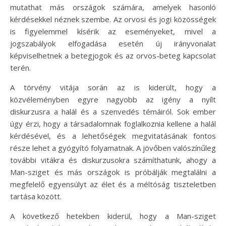
mutathat más országok számára, amelyek hasonló
kérdésekkel néznek szembe. Az orvosi és jogi közösségek
is figyelemmel kísérik az eseményeket, mivel a
jogszabályok elfogadása esetén új irányvonalat
képviselhetnek a betegjogok és az orvos-beteg kapcsolat
terén.
A törvény vitája során az is kiderült, hogy a
közvéleményben egyre nagyobb az igény a nyílt
diskurzusra a halál és a szenvedés témáiról. Sok ember
úgy érzi, hogy a társadalomnak foglalkoznia kellene a halál
kérdésével, és a lehetőségek megvitatásának fontos
része lehet a gyógyító folyamatnak. A jövőben valószínűleg
további vitákra és diskurzusokra számíthatunk, ahogy a
Man-sziget és más országok is próbálják megtalálni a
megfelelő egyensúlyt az élet és a méltóság tiszteletben
tartása között.
A következő hetekben kiderül, hogy a Man-sziget