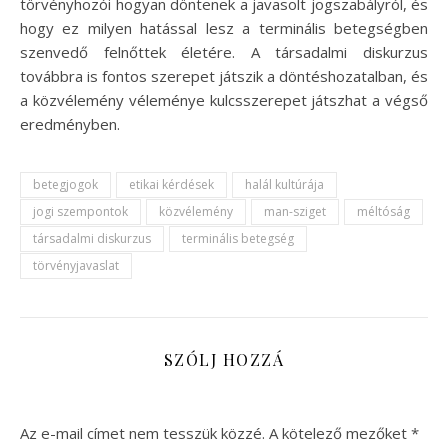
törvényhozói hogyan döntenek a javasolt jogszabályról, és
hogy ez milyen hatással lesz a terminális betegségben
szenvedő felnőttek életére. A társadalmi diskurzus
továbbra is fontos szerepet játszik a döntéshozatalban, és
a közvélemény véleménye kulcsszerepet játszhat a végső
eredményben.
betegjogok
etikai kérdések
halál kultúrája
jogi szempontok
közvélemény
man-sziget
méltóság
társadalmi diskurzus
terminális betegség
törvényjavaslat
SZÓLJ HOZZÁ
Az e-mail címet nem tesszük közzé.
A kötelező mezőket
*