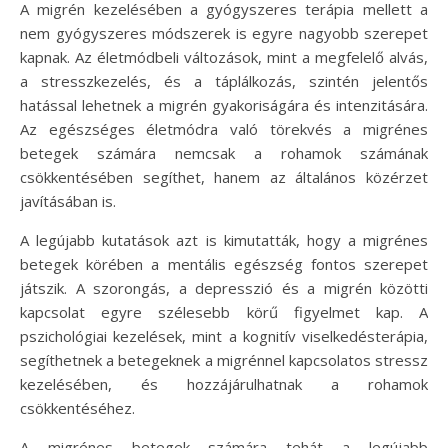
A migrén kezelésében a gyógyszeres terápia mellett a
nem gyógyszeres módszerek is egyre nagyobb szerepet
kapnak. Az életmódbeli változások, mint a megfelelő alvás,
a stresszkezelés, és a táplálkozás, szintén jelentős
hatással lehetnek a migrén gyakoriságára és intenzitására.
Az egészséges életmódra való törekvés a migrénes
betegek számára nemcsak a rohamok számának
csökkentésében segíthet, hanem az általános közérzet
javításában is.
A legújabb kutatások azt is kimutatták, hogy a migrénes
betegek körében a mentális egészség fontos szerepet
játszik. A szorongás, a depresszió és a migrén közötti
kapcsolat egyre szélesebb körű figyelmet kap. A
pszichológiai kezelések, mint a kognitív viselkedésterápia,
segíthetnek a betegeknek a migrénnel kapcsolatos stressz
kezelésében, és hozzájárulhatnak a rohamok
csökkentéséhez.
A migrénes betegek számára tehát a legújabb