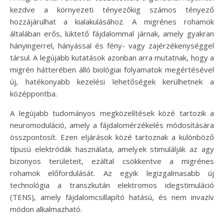
kezdve a környezeti tényezőkig számos tényező
hozzájárulhat a kialakulásához. A migrénes rohamok
általában erős, lüktető fájdalommal járnak, amely gyakran
hányingerrel, hányással és fény- vagy zajérzékenységgel
társul. A legújabb kutatások azonban arra mutatnak, hogy a
migrén hátterében álló biológiai folyamatok megértésével
új, hatékonyabb kezelési lehetőségek kerülhetnek a
középpontba.
A legújabb tudományos megközelítések közé tartozik a
neuromoduláció, amely a fájdalomérzékelés módosítására
összpontosít. Ezen eljárások közé tartoznak a különböző
típusú elektródák használata, amelyek stimulálják az agy
bizonyos területeit, ezáltal csökkentve a migrénes
rohamok előfordulását. Az egyik legizgalmasabb új
technológia a transzkután elektromos idegstimuláció
(TENS), amely fájdalomcsillapító hatású, és nem invazív
módon alkalmazható.