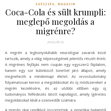
,
EGÉSZSÉG
MAGAZIN
Coca-Cola és sült krumpli:
meglepő megoldás a
migrénre?
2025.06.15.
A migrén a legbonyolultabb neurológiai zavarok közé
tartozik, amely a világ népességének jelentős részét érinti.
A migrénes fejfájás nem csupán egy egyszerű fájdalom,
hanem egy sor különböző tünettel járó állapot, amely
megnehezíti a mindennapi életet. Az orvostudomány
folyamatosan keresi a megoldásokat és új módszereket a
migrén kezelésére, és az utóbbi időben egy új
tudományos felfedezés látott napvilágot, amely ígéretes
megoldásokat kínál a szenvedők számára.
A migrén okai rendkívül összetettek, a genetikai hajlamtól