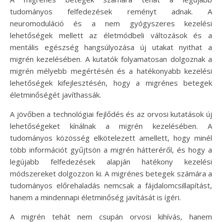
tudományos felfedezések reményt adnak. A
neuromoduláció és a nem gyógyszeres kezelési
lehetőségek mellett az életmódbeli változások és a
mentális egészség hangsúlyozása új utakat nyithat a
migrén kezelésében. A kutatók folyamatosan dolgoznak a
migrén mélyebb megértésén és a hatékonyabb kezelési
lehetőségek kifejlesztésén, hogy a migrénes betegek
életminőségét javíthassák.
A jövőben a technológiai fejlődés és az orvosi kutatások új
lehetőségeket kínálnak a migrén kezelésében. A
tudományos közösség elkötelezett amellett, hogy minél
több információt gyűjtsön a migrén hátteréről, és hogy a
legújabb felfedezések alapján hatékony kezelési
módszereket dolgozzon ki. A migrénes betegek számára a
tudományos előrehaladás nemcsak a fájdalomcsillapítást,
hanem a mindennapi életminőség javítását is ígéri.
A migrén tehát nem csupán orvosi kihívás, hanem