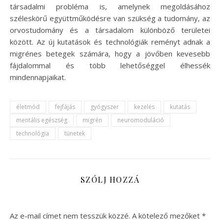
társadalmi probléma is, amelynek megoldásához
széleskörű együttműködésre van szükség a tudomány, az
orvostudomány és a társadalom különböző területei
között. Az új kutatások és technológiák reményt adnak a
migrénes betegek számára, hogy a jövőben kevesebb
fájdalommal és több lehetőséggel élhessék
mindennapjaikat.
életmód
fejfájás
gyógyszer
kezelés
kutatás
mentális egészség
migrén
neuromoduláció
technológia
tünetek
SZÓLJ HOZZÁ
Az e-mail címet nem tesszük közzé.
A kötelező mezőket
*