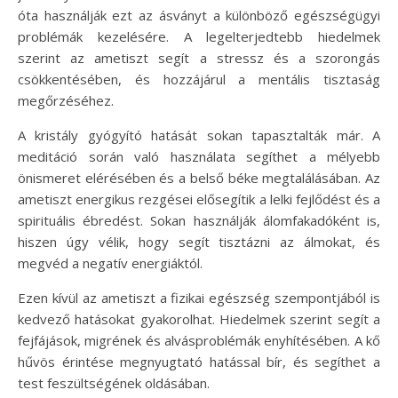
óta használják ezt az ásványt a különböző egészségügyi
problémák kezelésére. A legelterjedtebb hiedelmek
szerint az ametiszt segít a stressz és a szorongás
csökkentésében, és hozzájárul a mentális tisztaság
megőrzéséhez.
A kristály gyógyító hatását sokan tapasztalták már. A
meditáció során való használata segíthet a mélyebb
önismeret elérésében és a belső béke megtalálásában. Az
ametiszt energikus rezgései elősegítik a lelki fejlődést és a
spirituális ébredést. Sokan használják álomfakadóként is,
hiszen úgy vélik, hogy segít tisztázni az álmokat, és
megvéd a negatív energiáktól.
Ezen kívül az ametiszt a fizikai egészség szempontjából is
kedvező hatásokat gyakorolhat. Hiedelmek szerint segít a
fejfájások, migrének és alvásproblémák enyhítésében. A kő
hűvös érintése megnyugtató hatással bír, és segíthet a
test feszültségének oldásában.