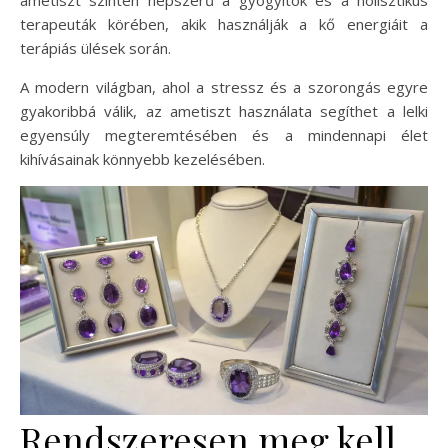
ametiszt szintén népszerű a gyógyítók és a holisztikus
terapeuták körében, akik használják a kő energiáit a
terápiás ülések során.
A modern világban, ahol a stressz és a szorongás egyre
gyakoribbá válik, az ametiszt használata segíthet a lelki
egyensúly megteremtésében és a mindennapi élet
kihívásainak könnyebb kezelésében.
Rendszeresen meg kell