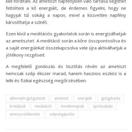
kell fordítani. Az ametiszt napfényben való tartása segíthet
feltölteni a kő energiáit, de érdemes figyelni, hogy ne
hagyjuk túl sokáig a napon, mivel a közvetlen napfény
károsíthatja a színét.
Ezen kívül a meditációs gyakorlatok során is energizálhatjuk
az ametisztet. A meditáció során a kőre összpontosítva és
a saját energiánkat összekapcsolva vele újra aktiválhatjuk a
jótékony rezgéseit.
A megfelelő gondozás és tisztítás révén az ametiszt
nemcsak szép ékszer marad, hanem hasznos eszköz is a
lelki és fizikai egészség megőrzésében.
alternatív gyógyászat
ametiszt
energiák
gyógyhatás
kristályok
meditáció
mindennapok
spiritualitás
stresszcsökkentés
szépségápolás