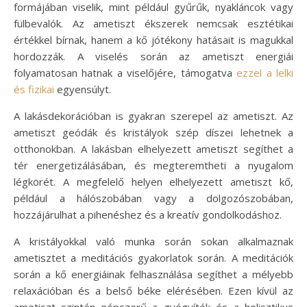
formájában viselik, mint például gyűrűk, nyakláncok vagy
fülbevalók. Az ametiszt ékszerek nemcsak esztétikai
értékkel bírnak, hanem a kő jótékony hatásait is magukkal
hordozzák. A viselés során az ametiszt energiái
folyamatosan hatnak a viselőjére, támogatva
ezzel a lelki
és fizikai
egyensúlyt.
A lakásdekorációban is gyakran szerepel az ametiszt. Az
ametiszt geódák és kristályok szép díszei lehetnek a
otthonokban. A lakásban elhelyezett ametiszt segíthet a
tér energetizálásában, és megteremtheti a nyugalom
légkörét. A megfelelő helyen elhelyezett ametiszt kő,
például a hálószobában vagy a dolgozószobában,
hozzájárulhat a pihenéshez és a kreatív gondolkodáshoz.
A kristályokkal való munka során sokan alkalmaznak
ametisztet a meditációs gyakorlatok során. A meditációk
során a kő energiáinak felhasználása segíthet a mélyebb
relaxációban és a belső béke elérésében. Ezen kívül az