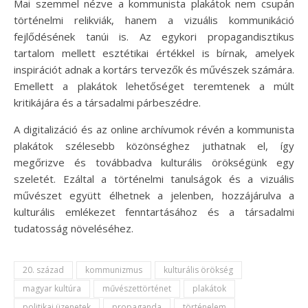
Mai szemmel nézve a kommunista plakátok nem csupán
történelmi relikviák, hanem a vizuális kommunikáció
fejlődésének tanúi is. Az egykori propagandisztikus
tartalom mellett esztétikai értékkel is bírnak, amelyek
inspirációt adnak a kortárs tervezők és művészek számára.
Emellett a plakátok lehetőséget teremtenek a múlt
kritikájára és a társadalmi párbeszédre.
A digitalizáció és az online archívumok révén a kommunista
plakátok szélesebb közönséghez juthatnak el, így
megőrizve és továbbadva kulturális örökségünk egy
szeletét. Ezáltal a történelmi tanulságok és a vizuális
művészet együtt élhetnek a jelenben, hozzájárulva a
kulturális emlékezet fenntartásához és a társadalmi
tudatosság növeléséhez.
20. század
kommunizmus
kulturális örökség
magyar kultúra
művészettörténet
plakátok
politikai üzenetek
propaganda
történelem