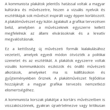
A kommunista plakátok jelentős hatással voltak a magyar
kultúrára és művészetre, hiszen a vizuális nyelvük és
esztétikájuk sok művészt inspirált vagy éppen korlátozott.
A plakátművészet egy külön ágalakult a grafikai tervezésen
belül, amelyben a művészeknek egyszerre kellett
megfelelniük az állami elvárásoknak és a kreatív
megvalósításnak.
Ez a kettősség új művészeti formák kialakulásához
vezetett, amelyek egyedi módon ötvözték a politikai
üzenetet és az esztétikát. A plakátok egyszerre voltak
vizuális kommunikációs eszközök és önálló művészeti
alkotások, amelyeket ma is kiállításokon és
gyűjteményekben őriznek. A plakátművészet fejlődése
hozzájárult a magyar grafikai tervezés nemzetközi
elismertségéhez.
A kommunista korszak plakátjai a kortárs művészetben is
visszaköszönnek, gyakran újraértelmezve vagy kritikusan