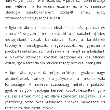
hatékonyan jusson el a nézőkhöz. A piros szín dominanciája
nem véletlen: a forradalmi eszmék és a kommunista
ideológia szimbólumaként szolgált, amely erőt,
szenvedélyt és egységet sugallt.
A figurális ábrázolásban az idealizált munkás, paraszt és
katona képe gyakran megjelent, akik a társadalmi fejlődés
motorjaiként voltak bemutatva. Ezek a karakterek
többnyire mosolygósak, magabiztosak, és gyakran a
jövőbe tekintettek, szimbolizálva a reményt és a haladást.
A plakátok szövegei rövidek, világosak és közvetlenek
voltak, így a társadalom minden rétegéhez el tudtak jutni.
A tipográfia egyszerű, mégis erőteljes, gyakran nagy
betűmérettel, amely hangsúlyozta a mondanivaló
fontosságát. A művészi szabadság mellett a plakátok
gyakran szigorú ideológiai keretek között készültek, így a
vizuális elemek mindig az állami üzenetet szolgálták. Ez a
kettősség tette őket különösen érdekes művészeti és
történelmi dokumentumokká.