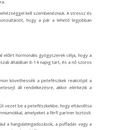
ra.
 nehézséggel kell szembenézniük. A stressz és
konzultációt, hogy a pár a lehető legjobban
 előírt hormonális gyógyszerek célja, hogy a
zak általában 8-14 napig tart, és a nő szoros
mon követhessék a petefészkek reakcióját a
tesejt áll rendelkezésre, akkor elérkezik a
űt vezet be a petefészkekbe, hogy eltávolítsa
iumokkal, amelyeket a férfi partner biztosít.
ául a hangulatingadozások, a puffadás vagy a