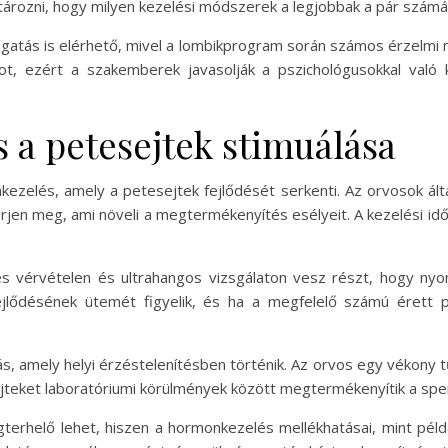
ározni, hogy milyen kezelési módszerek a legjobbak a pár számá
ogatás is elérhető, mivel a lombikprogram során számos érzelmi
t, ezért a szakemberek javasolják a pszichológusokkal való 
 a petesejtek stimuálása
zelés, amely a petesejtek fejlődését serkenti. Az orvosok által
en meg, ami növeli a megtermékenyítés esélyeit. A kezelési idős
s vérvételen és ultrahangos vizsgálaton vesz részt, hogy nyo
lődésének ütemét figyelik, és ha a megfelelő számú érett pe
s, amely helyi érzéstelenítésben történik. Az orvos egy vékony t
jteket laboratóriumi körülmények között megtermékenyítik a sperm
erhelő lehet, hiszen a hormonkezelés mellékhatásai, mint péld