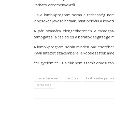
várható eredményekről.
Ha a lombikprogram során a terhesség nem 
lépéseket javasolhatnak, mint például a követ
A pár számára elengedhetetlen a támogatás
támogatás, a család és a barátok segítsége m
A lombikprogram során minden pár esetében 
Kaáli Intézet szakemberei elkötelezettek amel
**Figyelem:** Ez a cikk nem számít orvosi t
családtervezés
fertőzés
kaáli lombik progr
terhesség