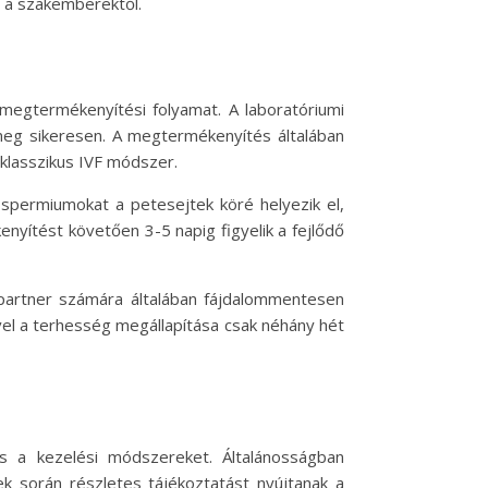
 a szakemberektől.
megtermékenyítési folyamat. A laboratóriumi
meg sikeresen. A megtermékenyítés általában
 klasszikus IVF módszer.
 spermiumokat a petesejtek köré helyezik el,
yítést követően 3-5 napig figyelik a fejlődő
 partner számára általában fájdalommentesen
vel a terhesség megállapítása csak néhány hét
 a kezelési módszereket. Általánosságban
 során részletes tájékoztatást nyújtanak a