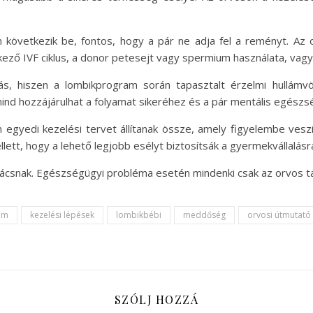
következik be, fontos, hogy a pár ne adja fel a reményt. Az 
kező IVF ciklus, a donor petesejt vagy spermium használata, vagy 
, hiszen a lombikprogram során tapasztalt érzelmi hullámvöl
ind hozzájárulhat a folyamat sikeréhez és a pár mentális egész
egyedi kezelési tervet állítanak össze, amely figyelembe vesz
lett, hogy a lehető legjobb esélyt biztosítsák a gyermekvállalásr
anácsnak. Egészségügyi probléma esetén mindenki csak az orvos t
am
kezelési lépések
lombikbébi
meddőség
orvosi útmutató
SZÓLJ HOZZÁ