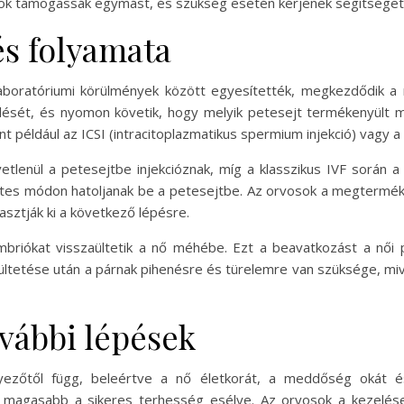
árok támogassák egymást, és szükség esetén kérjenek segítséget
s folyamata
boratóriumi körülmények között egyesítették, megkezdődik a 
dését, és nyomon követik, hogy melyik petesejt termékenyült 
t például az ICSI (intracitoplazmatikus spermium injekció) vagy a
lenül a petesejtbe injekcióznak, míg a klasszikus IVF során a
s módon hatoljanak be a petesejtbe. Az orvosok a megterméken
sztják ki a következő lépésre.
mbriókat visszaültetik a nő méhébe. Ezt a beavatkozást a női
eültetése után a párnak pihenésre és türelemre van szüksége, mi
ovábbi lépések
ezőtől függ, beleértve a nő életkorát, a meddőség okát és
 magasabb a sikeres terhesség esélye. Az orvosok a kezelések