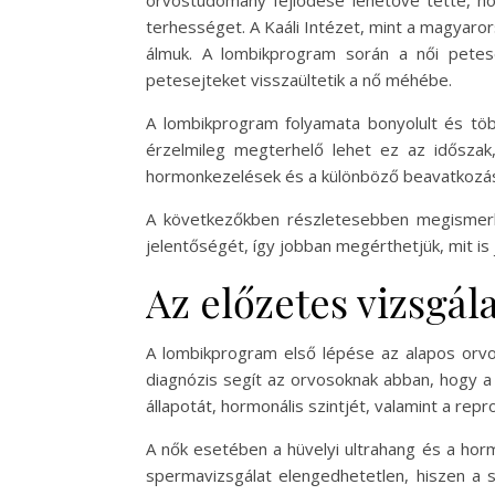
orvostudomány fejlődése lehetővé tette, ho
terhességet. A Kaáli Intézet, mint a magyaro
álmuk. A lombikprogram során a női petes
petesejteket visszaültetik a nő méhébe.
A lombikprogram folyamata bonyolult és töb
érzelmileg megterhelő lehet ez az időszak
hormonkezelések és a különböző beavatkozások
A következőkben részletesebben megismerhe
jelentőségét, így jobban megérthetjük, mit is
Az előzetes vizsgál
A lombikprogram első lépése az alapos orvo
diagnózis segít az orvosoknak abban, hogy a l
állapotát, hormonális szintjét, valamint a repr
A nők esetében a hüvelyi ultrahang és a horm
spermavizsgálat elengedhetetlen, hiszen a