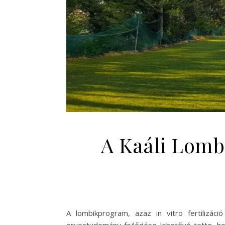
A Kaáli Lomb
A lombikprogram, azaz in vitro fertilizá