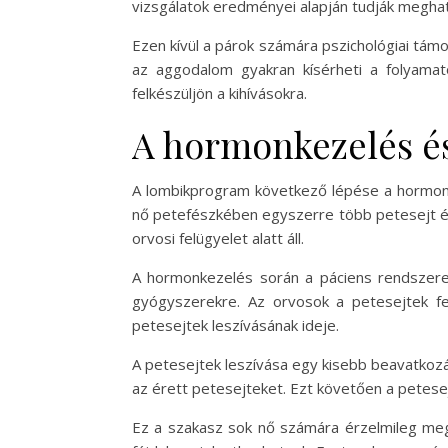
vizsgálatok eredményei alapján tudják meghat
Ezen kívül a párok számára pszichológiai tám
az aggodalom gyakran kísérheti a folyamato
felkészüljön a kihívásokra.
A hormonkezelés és
A lombikprogram következő lépése a hormonke
nő petefészkében egyszerre több petesejt érj
orvosi felügyelet alatt áll.
A hormonkezelés során a páciens rendszere
gyógyszerekre. Az orvosok a petesejtek fej
petesejtek leszívásának ideje.
A petesejtek leszívása egy kisebb beavatkozá
az érett petesejteket. Ezt követően a petese
Ez a szakasz sok nő számára érzelmileg megt