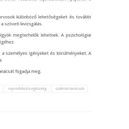
orvosok különböző lehetőségeket és további
a szöveti kivizsgálás.
gyök megterhelők lehetnek. A pszichológiai
ségéhez.
i a személyes igényeket és körülményeket. A
a.
anácsát fogadja meg.
reprodukciós egészség
szakmai tanácsok