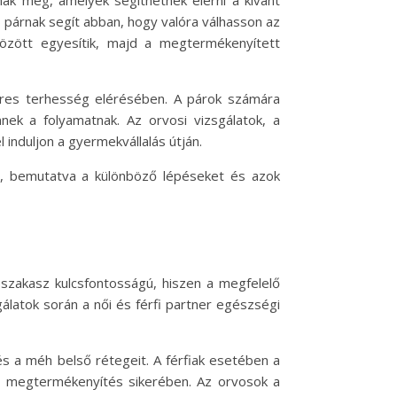
ak meg, amelyek segíthetnek elérni a kívánt
 párnak segít abban, hogy valóra válhasson az
özött egyesítik, majd a megtermékenyített
keres terhesség elérésében. A párok számára
ek a folyamatnak. Az orvosi vizsgálatok, a
induljon a gyermekvállalás útján.
l, bemutatva a különböző lépéseket és azok
szakasz kulcsfontosságú, hiszen a megfelelő
gálatok során a női és férfi partner egészségi
és a méh belső rétegeit. A férfiak esetében a
a megtermékenyítés sikerében. Az orvosok a