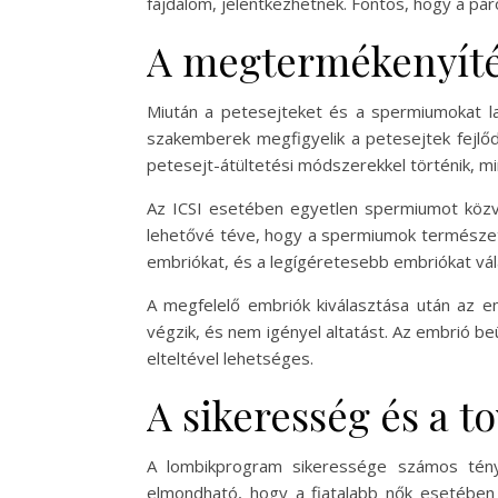
fájdalom, jelentkezhetnek. Fontos, hogy a p
A megtermékenyíté
Miután a petesejteket és a spermiumokat la
szakemberek megfigyelik a petesejtek fejlő
petesejt-átültetési módszerekkel történik, min
Az ICSI esetében egyetlen spermiumot közvet
lehetővé téve, hogy a spermiumok természete
embriókat, és a legígéretesebb embriókat vála
A megfelelő embriók kiválasztása után az e
végzik, és nem igényel altatást. Az embrió b
elteltével lehetséges.
A sikeresség és a t
A lombikprogram sikeressége számos tény
elmondható, hogy a fiatalabb nők esetében