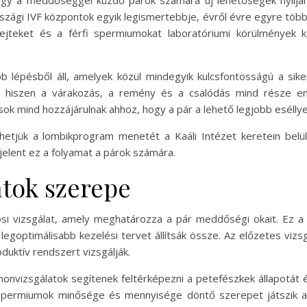
gy a meddőséggel küzdő párok számára új lehetőségek nyíljan
rszági IVF központok egyik legismertebbje, évről évre egyre több
ejteket és a férfi spermiumokat laboratóriumi körülmények k
b lépésből áll, amelyek közül mindegyik kulcsfontosságú a si
, hiszen a várakozás, a remény és a csalódás mind része enn
 mind hozzájárulnak ahhoz, hogy a pár a lehető legjobb eséllyel 
tjük a lombikprogram menetét a Kaáli Intézet keretein belü
 jelent ez a folyamat a párok számára.
atok szerepe
si vizsgálat, amely meghatározza a pár meddőségi okait. Ez a 
egoptimálisabb kezelési tervet állítsák össze. Az előzetes vizs
oduktív rendszert vizsgálják.
onvizsgálatok segítenek feltérképezni a petefészkek állapotát 
 spermiumok minősége és mennyisége döntő szerepet játszik 