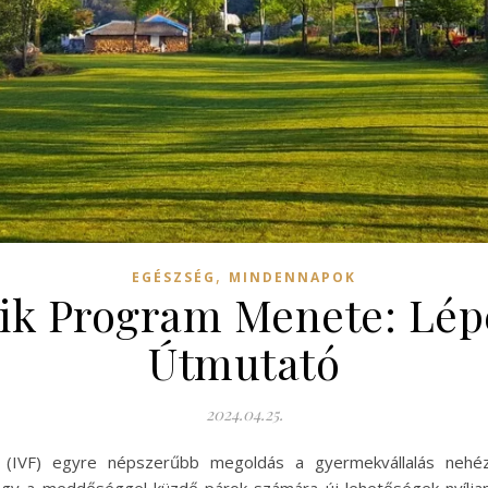
,
EGÉSZSÉG
MINDENNAPOK
ik Program Menete: Lép
Útmutató
2024.04.25.
ció (IVF) egyre népszerűbb megoldás a gyermekvállalás ne